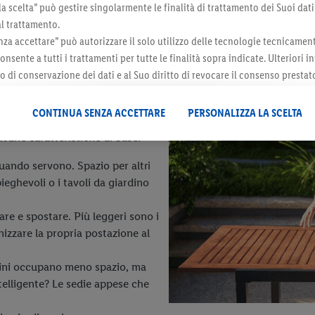
la scelta” può gestire singolarmente le finalità di trattamento dei Suoi dati
al trattamento.
per balconi e
za accettare” può autorizzare il solo utilizzo delle tecnologie tecnicamen
one quando lo
onsente a tutti i trattamenti per tutte le finalità sopra indicate. Ulteriori
do di conservazione dei dati e al Suo diritto di revocare il consenso prestat
 il futuro, sono disponibili nella nostra
informativa privacy
.
Le nostre inf
CONTINUA SENZA ACCETTARE
PERSONALIZZA LA SCELTA
uo salotto all'aperto, i set di
lcune caratteristiche di base:
quando servono. Spazio per altri
eghevoli o i tavoli da giardino
re e spostare. Più leggeri sono i
anizzare la propria postazione al
olini occupano meno spazio, ma
telligente? Le sedie appese che