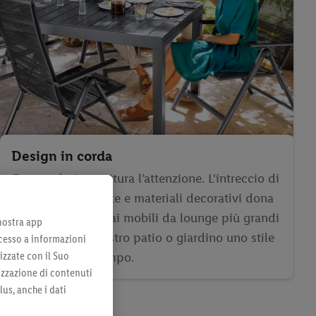
Design in corda
Questo design cattura l’attenzione. L'intreccio di
alluminio resistente e materiali decorativi dona
leggerezza anche ai mobili da lounge più grandi
 nostra app
e conferisce al vostro patio o giardino uno stile
cesso a informazioni
izzate con il Suo
trendy e senza tempo.
lizzazione di contenuti
lus, anche i dati