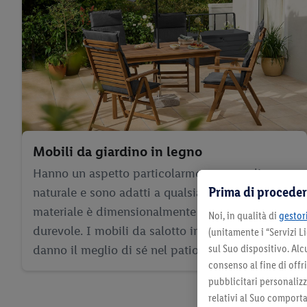
Mobili da giardino in legno
Hanno un aspetto particolarmente accogliente e
Prima di proceder
naturale e sono adatti a qualsiasi area esterna. Il
materiale è dimensionalmente stabile e
Noi, in qualità di
gestori
durevole. I mobili da salotto in legno per esterni
(unitamente i “Servizi 
sul Suo dispositivo. Al
danno il meglio di sé nel patio o in giardino.
consenso al fine di offr
pubblicitari personalizza
relativi al Suo comporta