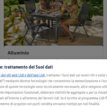
Alluminio
È il materiale ideale per gli arredi da esterno su
e: trattamento dei Suoi dati
balconi o terrazze. Il metallo è leggerissimo.
Inoltre, i mobili da giardino in alluminio hanno
 dei siti web Lidl e dell’app Lidl
, trattiamo i Suoi dati sui nostri siti e nella
spesso un ingombro ridotto. Il look è elegante e
Lidl”) mediante diverse tecnologie che consentono la memorizzazione e l’ac
cune di queste tecnologie sono tecnicamente necessarie, altre vengono util
moderno, quindi senza tempo.
irle impostazioni funzionali, elaborare statistiche aggregate o per la visua
ti all’interno e all’esterno dei Servizi Lidl. Se è iscritto al programma Lidl P
mento di acquisto nei punti vendita verranno trattati per tali finalità.