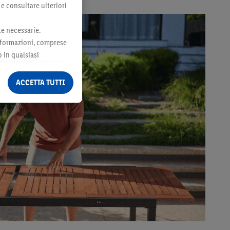
 e consultare ulteriori
te necessarie.
 informazioni, comprese
o in qualsiasi
ormazioni legali sono
ACCETTA TUTTI