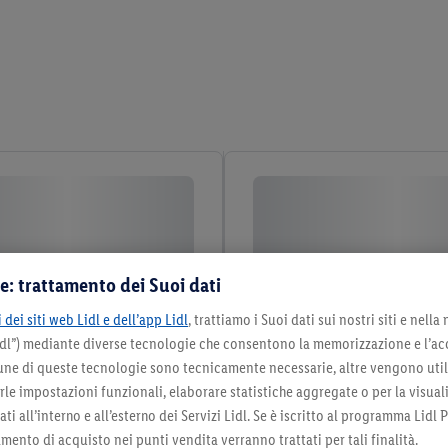
e: trattamento dei Suoi dati
 dei siti web Lidl e dell’app Lidl
, trattiamo i Suoi dati sui nostri siti e nella
Lidl”) mediante diverse tecnologie che consentono la memorizzazione e l’ac
cune di queste tecnologie sono tecnicamente necessarie, altre vengono util
irle impostazioni funzionali, elaborare statistiche aggregate o per la visua
ti all’interno e all’esterno dei Servizi Lidl. Se è iscritto al programma Lidl P
mento di acquisto nei punti vendita verranno trattati per tali finalità.