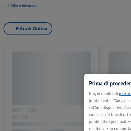
/
Cibo e bevande
Filtra & Ordina
Prima di proceder
Noi, in qualità di
gestori
(unitamente i “Servizi 
sul Suo dispositivo. Al
consenso al fine di offr
pubblicitari personalizza
relativi al Suo comporta