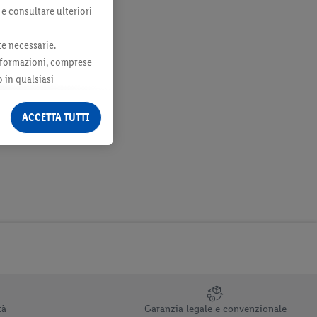
 e consultare ulteriori
te necessarie.
 informazioni, comprese
o in qualsiasi
ormazioni legali sono
ACCETTA TUTTI
tà
Garanzia legale e convenzionale