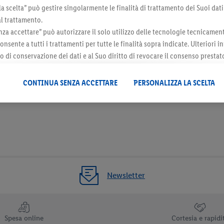
la scelta” può gestire singolarmente le finalità di trattamento dei Suoi dati
al trattamento.
za accettare” può autorizzare il solo utilizzo delle tecnologie tecnicamen
onsente a tutti i trattamenti per tutte le finalità sopra indicate. Ulteriori
do di conservazione dei dati e al Suo diritto di revocare il consenso prestat
 il futuro, sono disponibili nella nostra
informativa privacy
.
Le nostre inf
3 / 3
CONTINUA SENZA ACCETTARE
PERSONALIZZA LA SCELTA
Newsletter
Spesa online
Cortesia e rapidi