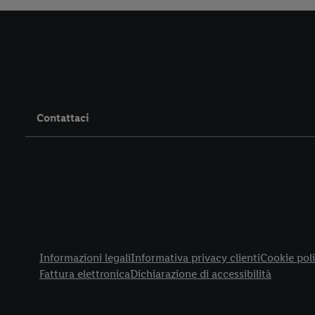
Contattaci
Title
Informazioni legali
Informativa privacy clienti
Cookie poli
Fattura elettronica
Dichiarazione di accessibilità