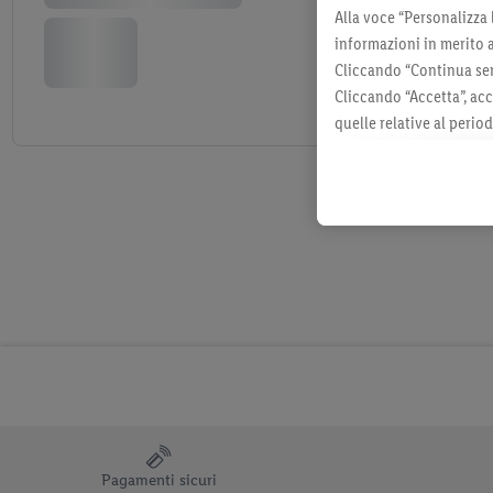
Alla voce “Personalizza 
informazioni in merito 
Cliccando “Continua sen
Cliccando “Accetta”, acc
quelle relative al perio
momento con effetto per
consultabili qui.
Pagamenti sicuri