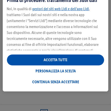
Prima di procedere: trattamento dei Suoi dati
DICHIARAZIONE DI ACCESSIBILITÀ
Noi, in qualità di
gestori dei siti web Lidl e dell’app Lidl
,
Per vedere il file PDF, hai bisogno di
Adobe Acrobat Reader
.
trattiamo i Suoi dati sui nostri siti e nella nostra app
(unitamente i “Servizi Lidl”) mediante diverse tecnologie che
consentono la memorizzazione e l’accesso a informazioni sul
Sito web Sondaggio Assistenza
Suo dispositivo. Alcune di queste tecnologie sono
Clienti
tecnicamente necessarie, altre vengono utilizzate con il Suo
consenso al fine di offrirle impostazioni funzionali, elaborare
statistiche aggregate o per la visualizzazione di contenuti
DICHIARAZIONE DI ACCESSIBILITÀ
pubblicitari personalizzati all’interno e all’esterno dei Servizi
ACCETTA TUTTI
Lidl. Se è iscritto al programma Lidl Plus, anche i dati relativi al
Per vedere il file PDF, hai bisogno di
Adobe Acrobat Reader
.
Suo comportamento di acquisto nei punti vendita verranno
PERSONALIZZA LA SCELTA
trattati per tali finalità.
Alla voce “Personalizza la scelta” può gestire singolarmente le
CONTINUA SENZA ACCETTARE
finalità di trattamento dei Suoi dati e consultare ulteriori
informazioni in merito al trattamento.
Cliccando “Continua senza accettare” può autorizzare il solo
utilizzo delle tecnologie tecnicamente necessarie. Cliccando
“Accetta”, acconsente a tutti i trattamenti per tutte le finalità