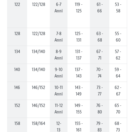
122
122/128
6-7
119 -
61 -
53 -
Anni
125
66
58
128
122/128
7-8
125 -
63 -
55 -
Anni
131
68
60
134
134/140
8-9
131 -
67 -
57 -
Anni
137
71
62
140
134/140
9-10
137 -
70 -
59 -
Anni
143
74
64
146
146/152
10-11
143 -
73 -
62 -
Anni
149
77
67
152
146/152
11-12
149 -
76 -
65 -
Anni
155
80
70
158
158/164
12-
155 -
79 -
68 -
13
161
83
73