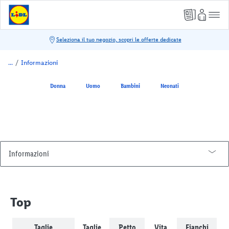
/
Informazioni
Donna
Uomo
Bambini
Neonati
Informazioni
Assistenza Clienti e Garanzie
Concorsi e operazioni a premio
Top
Spesa online
Taglie
Taglie
Petto
Vita
Fianchi