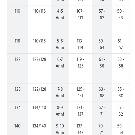
110
110/116
4-5
107 -
57 -
50 -
Anni
113
62
56
116
110/116
5-6
113 -
59 -
51 -
Anni
119
64
57
122
122/128
6-7
119 -
61 -
53 -
Anni
125
66
58
128
122/128
7-8
125 -
63 -
55 -
Anni
131
68
60
134
134/140
8-9
131 -
67 -
57 -
Anni
137
71
62
140
134/140
9-10
137 -
70 -
59 -
Anni
143
74
64