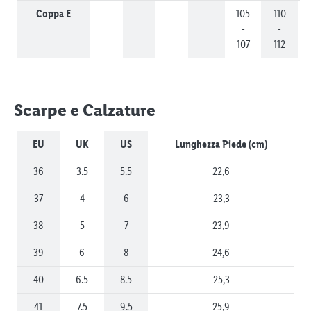
Coppa E
105
110
-
-
107
112
Scarpe e Calzature
EU
UK
US
Lunghezza Piede (cm)
36
3.5
5.5
22,6
37
4
6
23,3
38
5
7
23,9
39
6
8
24,6
40
6.5
8.5
25,3
41
7.5
9.5
25,9