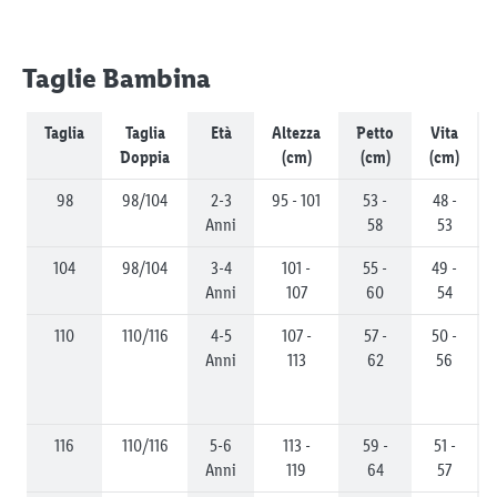
Taglie Bambina
Taglia
Taglia
Età
Altezza
Petto
Vita
Doppia
(cm)
(cm)
(cm)
98
98/104
2-3
95 - 101
53 -
48 -
Anni
58
53
104
98/104
3-4
101 -
55 -
49 -
Anni
107
60
54
110
110/116
4-5
107 -
57 -
50 -
Anni
113
62
56
116
110/116
5-6
113 -
59 -
51 -
Anni
119
64
57