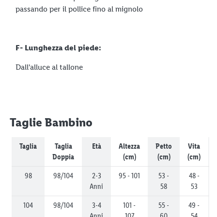
passando per il pollice fino al mignolo
F- Lunghezza del piede:
Dall'alluce al tallone
Taglie Bambino
Taglia
Taglia
Età
Altezza
Petto
Vita
Doppia
(cm)
(cm)
(cm)
98
98/104
2-3
95 - 101
53 -
48 -
Anni
58
53
104
98/104
3-4
101 -
55 -
49 -
Anni
107
60
54