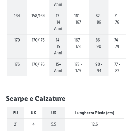
Anni
164
158/164
13-
161 -
82 -
71 -
14
167
86
76
Anni
170
170/176
14-
167 -
86 -
74 -
15
173
90
79
Anni
176
170/176
15+
173 -
90 -
77 -
Anni
179
94
82
Scarpe e Calzature
EU
UK
US
Lunghezza Piede (cm)
21
4
5.5
12,6