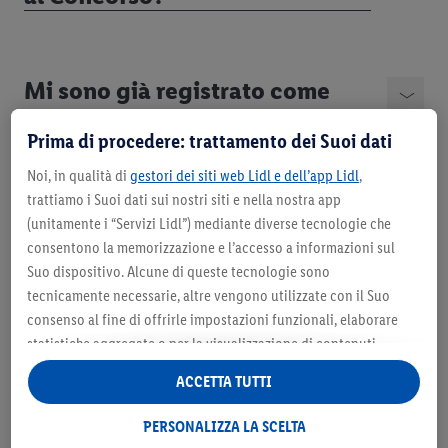
Mi sono già registrato come
cliente Lidl Plus ma non ricordo
Prima di procedere: trattamento dei Suoi dati
i dati per accedere. Come
posso fare?
Noi, in qualità di
gestori dei siti web Lidl e dell’app Lidl
,
trattiamo i Suoi dati sui nostri siti e nella nostra app
(unitamente i “Servizi Lidl”) mediante diverse tecnologie che
consentono la memorizzazione e l’accesso a informazioni sul
Quali sono i prodotti che mi
Suo dispositivo. Alcune di queste tecnologie sono
fanno ottenere la
tecnicamente necessarie, altre vengono utilizzate con il Suo
consenso al fine di offrirle impostazioni funzionali, elaborare
partecipazione?
statistiche aggregate o per la visualizzazione di contenuti
pubblicitari personalizzati all’interno e all’esterno dei Servizi
ACCETTA TUTTI
Lidl. Se è iscritto al programma Lidl Plus, anche i dati relativi al
Quali sono i prodotti che non
Suo comportamento di acquisto nei punti vendita verranno
PERSONALIZZA LA SCELTA
trattati per tali finalità.