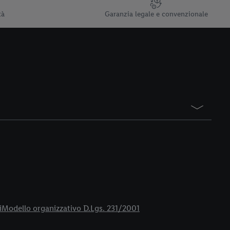
tà
Garanzia legale e convenzionale
i
Modello organizzativo D.Lgs. 231/2001