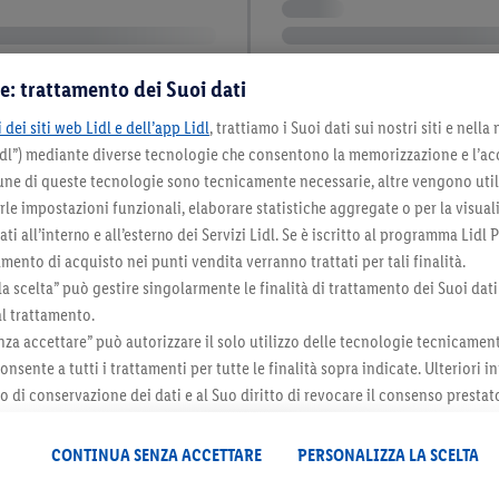
e: trattamento dei Suoi dati
 dei siti web Lidl e dell’app Lidl
, trattiamo i Suoi dati sui nostri siti e nella
Lidl”) mediante diverse tecnologie che consentono la memorizzazione e l’ac
cune di queste tecnologie sono tecnicamente necessarie, altre vengono util
irle impostazioni funzionali, elaborare statistiche aggregate o per la visua
ti all’interno e all’esterno dei Servizi Lidl. Se è iscritto al programma Lidl P
mento di acquisto nei punti vendita verranno trattati per tali finalità.
la scelta” può gestire singolarmente le finalità di trattamento dei Suoi dati
al trattamento.
za accettare” può autorizzare il solo utilizzo delle tecnologie tecnicamen
onsente a tutti i trattamenti per tutte le finalità sopra indicate. Ulteriori
do di conservazione dei dati e al Suo diritto di revocare il consenso prestat
 il futuro, sono disponibili nella nostra
informativa privacy
.
Le nostre inf
CONTINUA SENZA ACCETTARE
PERSONALIZZA LA SCELTA