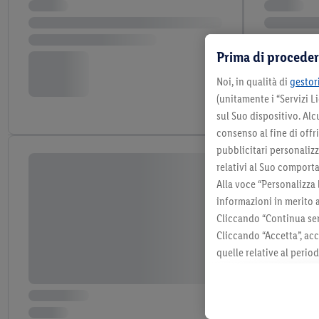
Prima di proceder
Noi, in qualità di
gestori
(unitamente i “Servizi 
sul Suo dispositivo. Al
consenso al fine di offr
pubblicitari personalizza
relativi al Suo comporta
Alla voce “Personalizza 
informazioni in merito 
Cliccando “Continua sen
Cliccando “Accetta”, acc
quelle relative al perio
momento con effetto per
consultabili qui.