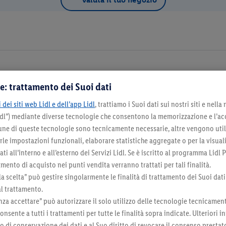
4098
e: trattamento dei Suoi dati
Dettagli d
 dei siti web Lidl e dell’app Lidl
, trattiamo i Suoi dati sui nostri siti e nella
Lidl”) mediante diverse tecnologie che consentono la memorizzazione e l’ac
na come negozio preferito
cune di queste tecnologie sono tecnicamente necessarie, altre vengono util
irle impostazioni funzionali, elaborare statistiche aggregate o per la visua
ti all’interno e all’esterno dei Servizi Lidl. Se è iscritto al programma Lidl P
mento di acquisto nei punti vendita verranno trattati per tali finalità.
la scelta” può gestire singolarmente le finalità di trattamento dei Suoi dati
Seleziona come negozio preferito
al trattamento.
za accettare” può autorizzare il solo utilizzo delle tecnologie tecnicamen
onsente a tutti i trattamenti per tutte le finalità sopra indicate. Ulteriori
do di conservazione dei dati e al Suo diritto di revocare il consenso prestat