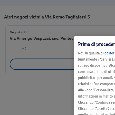
Altri negozi vicini a Via Remo Tagliaferri 5
Negozio Lidl
Via Amerigo Vespucci, snc, Pontecagnano Faiano (SA) 8
Prima di proceder
+ 2
Noi, in qualità di
gestori
(unitamente i “Servizi 
Selezio
sul Suo dispositivo. Al
consenso al fine di offr
pubblicitari personalizza
relativi al Suo comporta
Alla voce “Personalizza 
informazioni in merito 
Cliccando “Continua sen
Cliccando “Accetta”, acc
quelle relative al perio