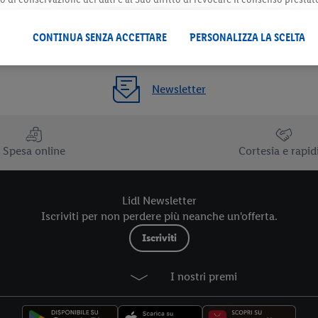
 il futuro, sono disponibili nella nostra
informativa privacy
.
Le nostre inf
CONTINUA SENZA ACCETTARE
PERSONALIZZA LA SCELTA
Newsletter
Spesa online
Cortesia e rapid
Lidl Newsletter
Iscriviti per non perdere più neanche un'offerta.
Iscriviti
I nostri premi