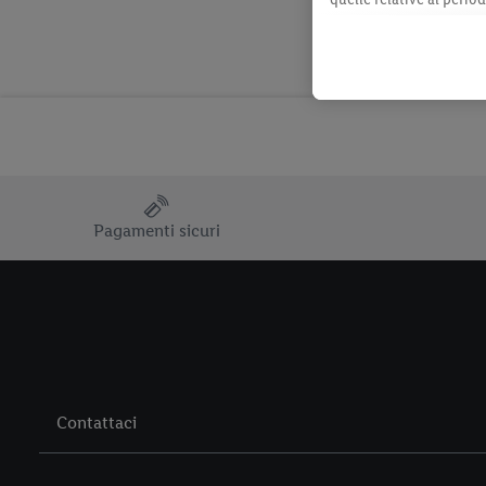
momento con effetto per
consultabili qui.
Pagamenti sicuri
Contattaci