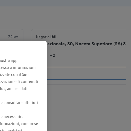
7,2 km
Negozio Lidl
Via Nazionale, 80, Nocera Superiore (SA) 84
+ 2
el negozio
 nostra app
cesso a informazioni
izzate con il Suo
lizzazione di contenuti
lus, anche i dati
 e consultare ulteriori
te necessarie.
 informazioni, comprese
o in qualsiasi