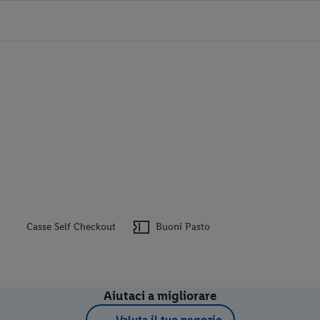
Casse Self Checkout
Buoni Pasto
Aiutaci a migliorare
Valuta il tuo negozio