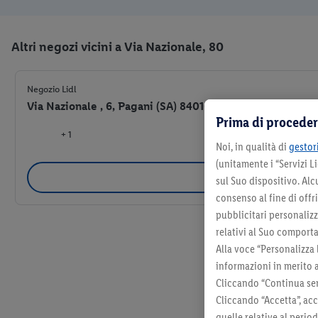
Altri negozi vicini a Via Nazionale, 80
Negozio Lidl
Via Nazionale , 6, Pagani (SA) 84016
Prima di proceder
+ 1
Noi, in qualità di
gestori
(unitamente i “Servizi 
Selezio
sul Suo dispositivo. Al
consenso al fine di offr
pubblicitari personalizza
relativi al Suo comporta
Alla voce “Personalizza 
informazioni in merito 
Cliccando “Continua sen
Cliccando “Accetta”, acc
quelle relative al perio