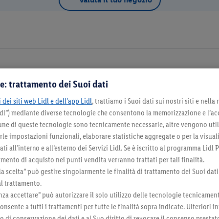
e: trattamento dei Suoi dati
Dettagli d
 dei siti web Lidl e dell’app Lidl
, trattiamo i Suoi dati sui nostri siti e nella
Lidl”) mediante diverse tecnologie che consentono la memorizzazione e l’ac
na come negozio preferito
cune di queste tecnologie sono tecnicamente necessarie, altre vengono util
irle impostazioni funzionali, elaborare statistiche aggregate o per la visua
ti all’interno e all’esterno dei Servizi Lidl. Se è iscritto al programma Lidl P
mento di acquisto nei punti vendita verranno trattati per tali finalità.
la scelta” può gestire singolarmente le finalità di trattamento dei Suoi dati
Seleziona come negozio preferito
al trattamento.
za accettare” può autorizzare il solo utilizzo delle tecnologie tecnicamen
onsente a tutti i trattamenti per tutte le finalità sopra indicate. Ulteriori
do di conservazione dei dati e al Suo diritto di revocare il consenso prestat