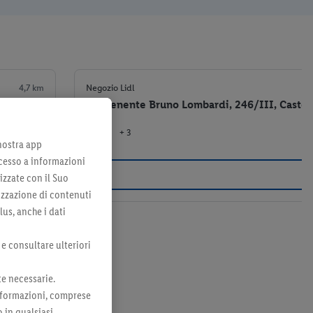
4,7 km
Negozio Lidl
Via Tenente Bruno Lombardi, 246/III, Castel
+ 3
el negozio
 nostra app
cesso a informazioni
izzate con il Suo
lizzazione di contenuti
lus, anche i dati
 e consultare ulteriori
te necessarie.
 informazioni, comprese
o in qualsiasi