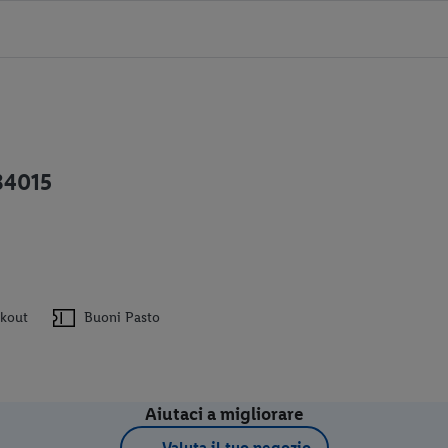
84015
ckout
Buoni Pasto
Aiutaci a migliorare
Valuta il tuo negozio