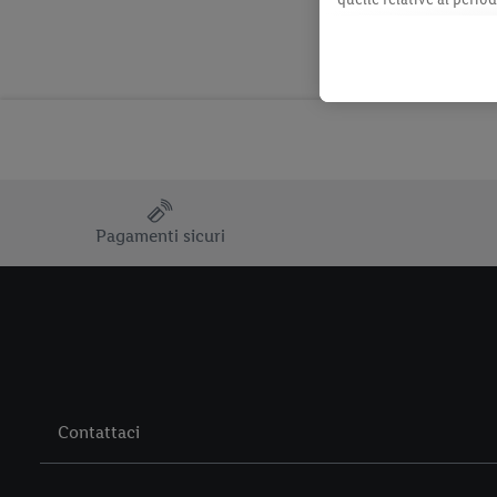
momento con effetto per
consultabili qui.
Pagamenti sicuri
Contattaci