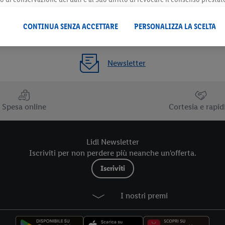
 il futuro, sono disponibili nella nostra
informativa privacy
.
Le nostre inf
CONTINUA SENZA ACCETTARE
PERSONALIZZA LA SCELTA
Newsletter
Spesa online
Cortesia e rapid
Lidl Newsletter
Iscriviti per non perdere più neanche un'offerta.
Iscriviti
I nostri premi