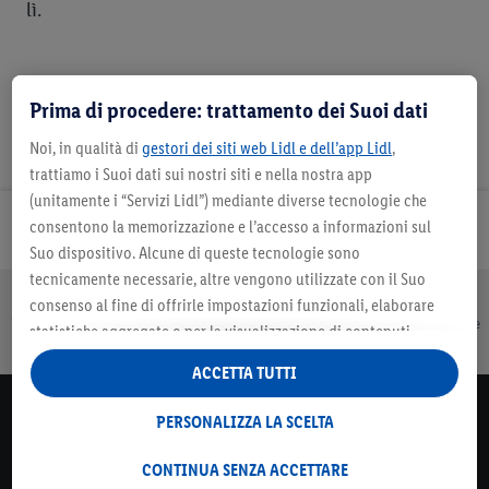
lì.
Prima di procedere: trattamento dei Suoi dati
Noi, in qualità di
gestori dei siti web Lidl e dell’app Lidl
,
trattiamo i Suoi dati sui nostri siti e nella nostra app
(unitamente i “Servizi Lidl”) mediante diverse tecnologie che
consentono la memorizzazione e l’accesso a informazioni sul
Newsletter
Suo dispositivo. Alcune di queste tecnologie sono
tecnicamente necessarie, altre vengono utilizzate con il Suo
consenso al fine di offrirle impostazioni funzionali, elaborare
Pagamenti sicuri
Spesa online
Cortesia e
Garanzia legale e
statistiche aggregate o per la visualizzazione di contenuti
rapidità
convenzionale
pubblicitari personalizzati all’interno e all’esterno dei Servizi
ACCETTA TUTTI
Lidl. Se è iscritto al programma Lidl Plus, anche i dati relativi al
Suo comportamento di acquisto nei punti vendita verranno
Lidl Newsletter
PERSONALIZZA LA SCELTA
trattati per tali finalità.
Iscriviti per non perdere più neanche un'offerta.
Alla voce “Personalizza la scelta” può gestire singolarmente le
CONTINUA SENZA ACCETTARE
Iscriviti
finalità di trattamento dei Suoi dati e consultare ulteriori