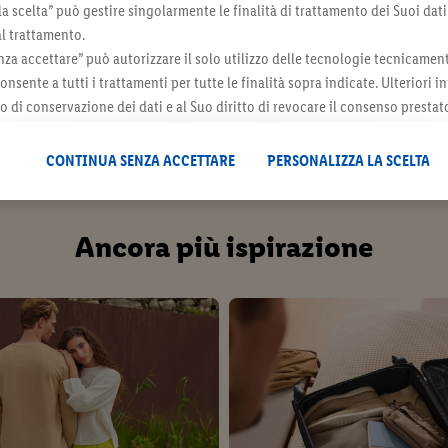
la scelta” può gestire singolarmente le finalità di trattamento dei Suoi dati
lla moda, altre volte è solo una comparsa, ma non è mai 
al trattamento.
 a capi basic essenziali, e si possono creare look indossa
za accettare” può autorizzare il solo utilizzo delle tecnologie tecnicamen
onsente a tutti i trattamenti per tutte le finalità sopra indicate. Ulteriori
ccessori, questa tendenza diventa un alleato fedele e prez
do di conservazione dei dati e al Suo diritto di revocare il consenso prestat
 il futuro, sono disponibili nella nostra
informativa privacy
.
Le nostre inf
CONTINUA SENZA ACCETTARE
PERSONALIZZA LA SCELTA
Ancora più ispirazione