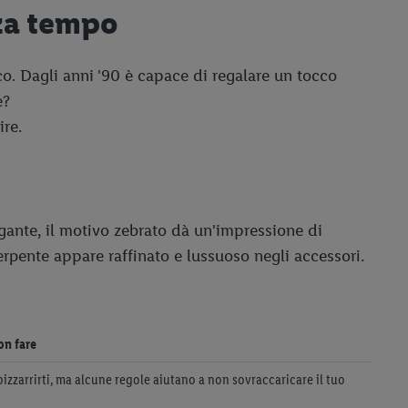
za tempo
co. Dagli anni '90 è capace di regalare un tocco
e?
ire.
gante, il motivo zebrato dà un'impressione di
erpente appare raffinato e lussuoso negli accessori.
on fare
zzarrirti, ma alcune regole aiutano a non sovraccaricare il tuo