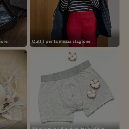
iore
Outfit per la mezza stagione
Panoramica sulla biancheria intima