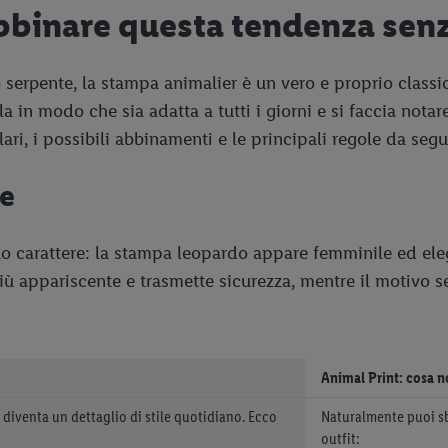
bbinare questa tendenza sen
 serpente, la stampa animalier è un vero e proprio classi
in modo che sia adatta a tutti i giorni e si faccia notar
i, i possibili abbinamenti e le principali regole da segu
te
uo carattere: la stampa leopardo appare femminile ed ele
iù appariscente e trasmette sicurezza, mentre il motivo s
Animal Print: cosa n
 diventa un dettaglio di stile quotidiano. Ecco
Naturalmente puoi sbi
outfit: