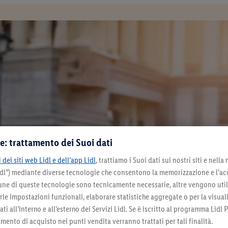
e: trattamento dei Suoi dati
 dei siti web Lidl e dell’app Lidl
, trattiamo i Suoi dati sui nostri siti e nella
Lidl”) mediante diverse tecnologie che consentono la memorizzazione e l’ac
cune di queste tecnologie sono tecnicamente necessarie, altre vengono util
irle impostazioni funzionali, elaborare statistiche aggregate o per la visua
ti all’interno e all’esterno dei Servizi Lidl. Se è iscritto al programma Lidl P
 restare
mento di acquisto nei punti vendita verranno trattati per tali finalità.