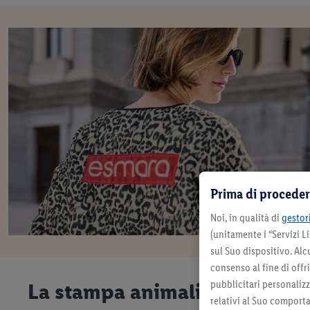
Prima di proceder
Noi, in qualità di
gestori
(unitamente i “Servizi 
sul Suo dispositivo. Al
consenso al fine di offr
pubblicitari personalizza
La stampa animalier è qui per
relativi al Suo comporta