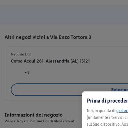
Altri negozi vicini a Via Enzo Tortora 3
Negozio Lidl
Corso Acqui 281, Alessandria (AL) 15121
+ 2
Selezio
Prima di proceder
Noi, in qualità di
gestori
Informazioni del negozio
(unitamente i “Servizi 
Vieni a Trovarci nel Tuo Lidl di Alessandria!
sul Suo dispositivo. Al