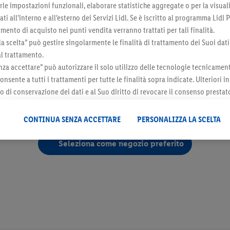
irle impostazioni funzionali, elaborare statistiche aggregate o per la visua
ovanni Bosco, snc. Qui potrai fare la tua spesa in un ambiente accessibile a tutti
ti all’interno e all’esterno dei Servizi Lidl. Se è iscritto al programma Lidl P
mento di acquisto nei punti vendita verranno trattati per tali finalità.
i, con un'ampia scelta di frutta e verdura, prodotti da forno fragranti, latticini
la scelta” può gestire singolarmente le finalità di trattamento dei Suoi dati
rticoli per la casa. Non dimenticare le nostre rinomate marche proprie, sinonim
al trattamento.
za accettare” può autorizzare il solo utilizzo delle tecnologie tecnicamen
 le tue feste o grandi acquisti familiari, Lidl è sempre la scelta vincente. Scopr
onsente a tutti i trattamenti per tutte le finalità sopra indicate. Ulteriori
do di conservazione dei dati e al Suo diritto di revocare il consenso prestat
Scarica l'app Lidl Plus per scoprire ulteriori offerte e coupon esclusivi!
 il futuro, sono disponibili nella nostra
informativa privacy
.
Le nostre inf
CONTINUA SENZA ACCETTARE
PERSONALIZZA LA SCELTA
Seleziona come negozio preferito