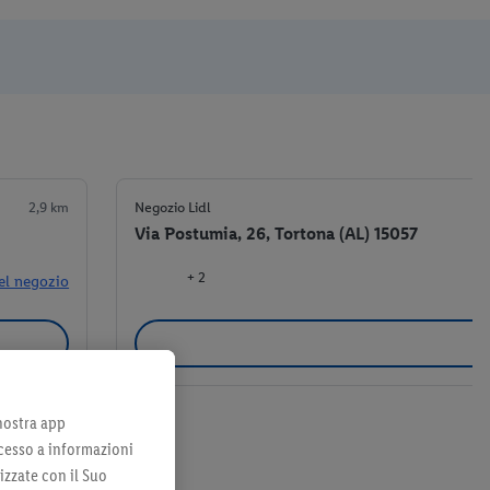
2,9 km
Negozio Lidl
Via Postumia, 26, Tortona (AL) 15057
+ 2
el negozio
 nostra app
cesso a informazioni
izzate con il Suo