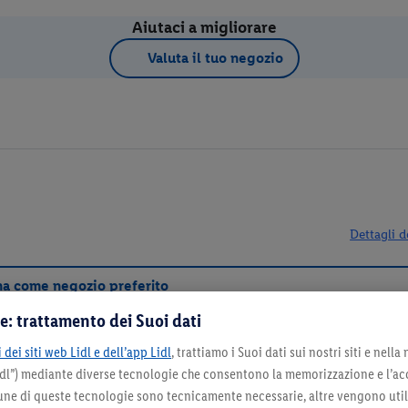
Aiutaci a migliorare
Valuta il tuo negozio
Dettagli d
na come negozio preferito
e: trattamento dei Suoi dati
 dei siti web Lidl e dell’app Lidl
, trattiamo i Suoi dati sui nostri siti e nella
Lidl”) mediante diverse tecnologie che consentono la memorizzazione e l’ac
cune di queste tecnologie sono tecnicamente necessarie, altre vengono util