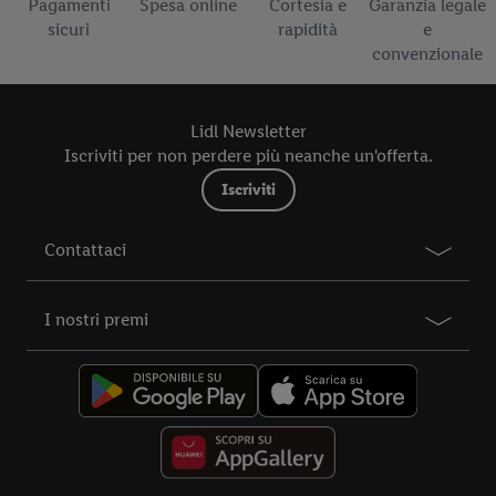
Pagamenti
Spesa online
Cortesia e
Garanzia legale
sicuri
rapidità
e
convenzionale
Lidl Newsletter
Iscriviti per non perdere più neanche un'offerta.
Iscriviti
Contattaci
I nostri premi