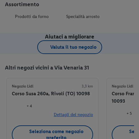
Assortimento
Prodotti da forno
Specialità arrosto
Aiutaci a migliorare
Valuta il tuo negozio
Altri negozi vicini a Via Venaria 31
Negozio Lidl
3,3 km
Negozio Lidl
Corso Susa 260a, Rivoli (TO) 10098
Corso Franc
10093
+ 4
+ 5
Dettagli del negozio
Seleziona come negozio
Sele
preferito