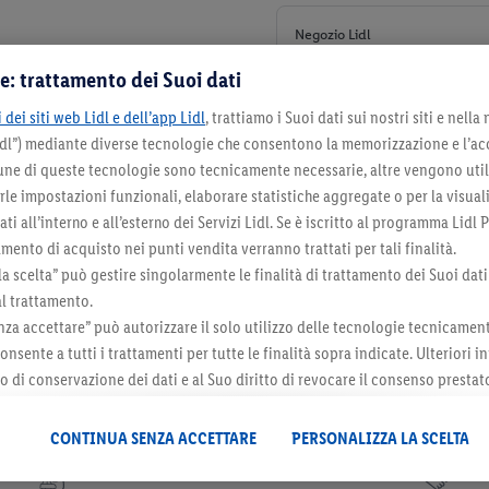
Negozio Lidl
Via Santa Caterina, 101/
e: trattamento dei Suoi dati
+ 4
 dei siti web Lidl e dell’app Lidl
, trattiamo i Suoi dati sui nostri siti e nella
Lidl”) mediante diverse tecnologie che consentono la memorizzazione e l’ac
cune di queste tecnologie sono tecnicamente necessarie, altre vengono util
irle impostazioni funzionali, elaborare statistiche aggregate o per la visua
ti all’interno e all’esterno dei Servizi Lidl. Se è iscritto al programma Lidl P
mento di acquisto nei punti vendita verranno trattati per tali finalità.
la scelta” può gestire singolarmente le finalità di trattamento dei Suoi dati
al trattamento.
za accettare” può autorizzare il solo utilizzo delle tecnologie tecnicamen
onsente a tutti i trattamenti per tutte le finalità sopra indicate. Ulteriori
do di conservazione dei dati e al Suo diritto di revocare il consenso prestat
 il futuro, sono disponibili nella nostra
informativa privacy
.
Le nostre inf
Newsletter
CONTINUA SENZA ACCETTARE
PERSONALIZZA LA SCELTA