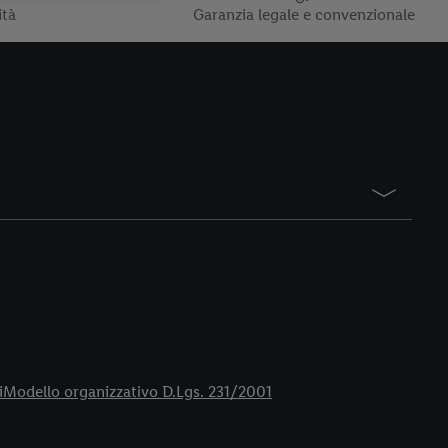
ità
Garanzia legale e convenzionale
i
Modello organizzativo D.Lgs. 231/2001