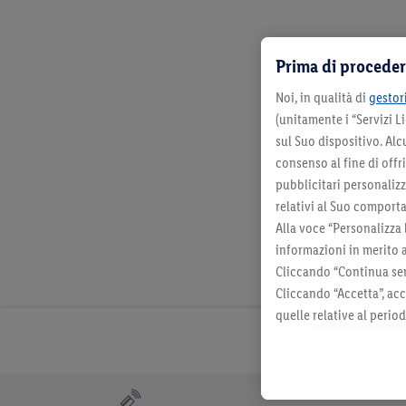
Prima di proceder
Noi, in qualità di
gestori
(unitamente i “Servizi 
sul Suo dispositivo. Al
consenso al fine di offr
pubblicitari personalizza
relativi al Suo comporta
Alla voce “Personalizza 
informazioni in merito 
Cliccando “Continua sen
Cliccando “Accetta”, acc
quelle relative al perio
momento con effetto per
consultabili qui.