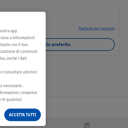
b, Arco (TN) 38062
Dettagli del negozio
 nostra app
cesso a informazioni
izzate con il Suo
Seleziona come negozio preferito
lizzazione di contenuti
lus, anche i dati
 e consultare ulteriori
te necessarie.
 informazioni, comprese
o in qualsiasi
ormazioni legali sono
ACCETTA TUTTI