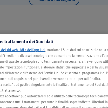
e: trattamento dei Suoi dati
Dettagli d
 dei siti web Lidl e dell’app Lidl
, trattiamo i Suoi dati sui nostri siti e nella
Lidl”) mediante diverse tecnologie che consentono la memorizzazione e l’ac
na come negozio preferito
cune di queste tecnologie sono tecnicamente necessarie, altre vengono util
irle impostazioni funzionali, elaborare statistiche aggregate o per la visua
ti all’interno e all’esterno dei Servizi Lidl. Se è iscritto al programma Lidl P
mento di acquisto nei punti vendita verranno trattati per tali finalità.
la scelta” può gestire singolarmente le finalità di trattamento dei Suoi dati
Seleziona come negozio preferito
al trattamento.
za accettare” può autorizzare il solo utilizzo delle tecnologie tecnicamen
onsente a tutti i trattamenti per tutte le finalità sopra indicate. Ulteriori
do di conservazione dei dati e al Suo diritto di revocare il consenso prestat