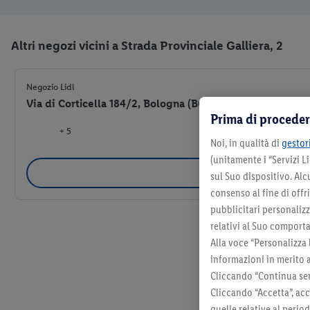
Altri negozi vicini a Strada Provinciale Galliera, 2
Negozio Lidl
Via di Corticella 184/2, Bologna (BO) 40128
Prima di proceder
+ 5
Noi, in qualità di
gestori
(unitamente i “Servizi 
Selezio
sul Suo dispositivo. Al
consenso al fine di offr
pubblicitari personalizza
relativi al Suo comporta
Alla voce “Personalizza 
informazioni in merito 
Cliccando “Continua sen
Cliccando “Accetta”, acc
quelle relative al perio