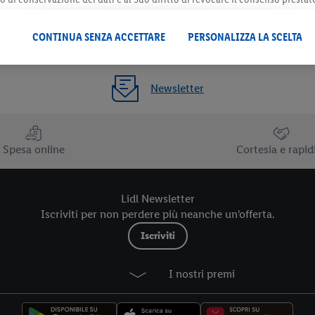
 il futuro, sono disponibili nella nostra
informativa privacy
.
Le nostre inf
CONTINUA SENZA ACCETTARE
PERSONALIZZA LA SCELTA
Newsletter
Spesa online
Cortesia e rapid
Lidl Newsletter
Iscriviti per non perdere più neanche un'offerta.
Iscriviti
I nostri premi