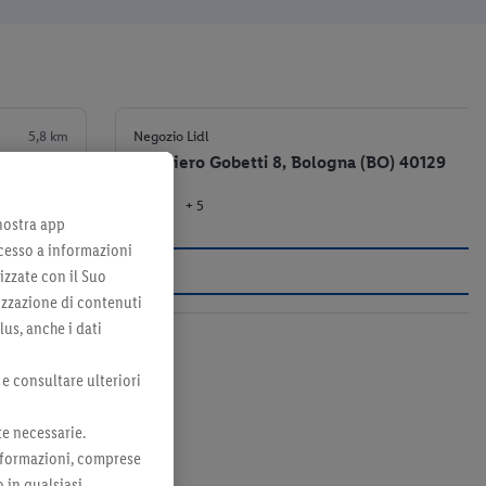
5,8 km
Negozio Lidl
Via Piero Gobetti 8, Bologna (BO) 40129
+ 5
el negozio
 nostra app
cesso a informazioni
izzate con il Suo
lizzazione di contenuti
lus, anche i dati
 e consultare ulteriori
te necessarie.
 informazioni, comprese
o in qualsiasi