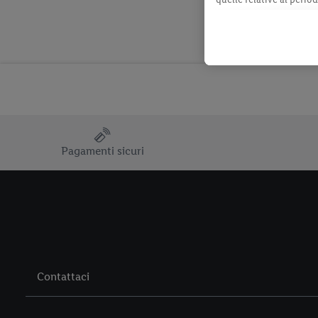
momento con effetto per
consultabili qui.
Pagamenti sicuri
Contattaci