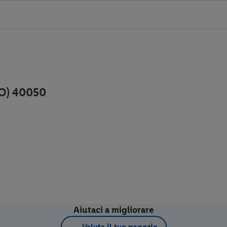
BO) 40050
Aiutaci a migliorare
Valuta il tuo negozio