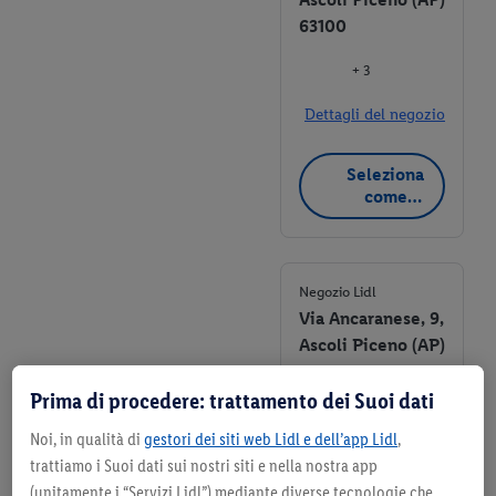
63100
+ 3
Dettagli del negozio
Seleziona
come
negozio
preferito
Negozio Lidl
Via Ancaranese, 9,
Ascoli Piceno (AP)
63100
Prima di procedere: trattamento dei Suoi dati
+ 1
Noi, in qualità di
gestori dei siti web Lidl e dell’app Lidl
,
Dettagli del negozio
trattiamo i Suoi dati sui nostri siti e nella nostra app
(unitamente i “Servizi Lidl”) mediante diverse tecnologie che