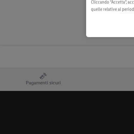
Cliccando “Accetta”, acc
quelle relative al perio
momento con effetto per
consultabili qui.
Pagamenti sicuri