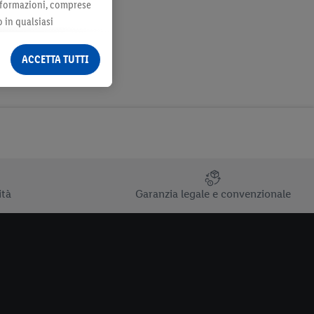
 informazioni, comprese
o in qualsiasi
ormazioni legali sono
ACCETTA TUTTI
ità
Garanzia legale e convenzionale