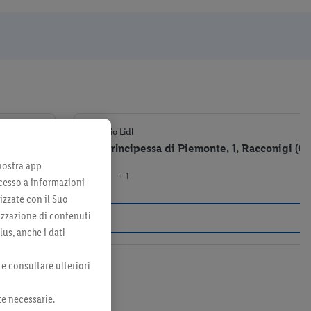
7,5 km
Negozio Lidl
Via Principessa di Piemonte, 1, Racconigi (C
 nostra app
+ 1
el negozio
cesso a informazioni
izzate con il Suo
lizzazione di contenuti
lus, anche i dati
 e consultare ulteriori
te necessarie.