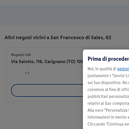
Altri negozi vicini a San Francesco di Sales, 62
Negozio Lidl
Prima di proceder
Via Salotto, 116, Carignano (TO) 10041
Noi, in qualità di
gestori
+ 1
(unitamente i “Servizi 
sul Suo dispositivo. Al
consenso al fine di offr
Selezio
pubblicitari personalizza
relativi al Suo comporta
Alla voce “Personalizza 
informazioni in merito 
Cliccando “Continua sen