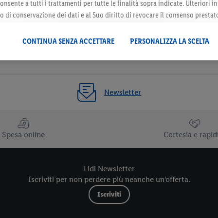
onsente a tutti i trattamenti per tutte le finalità sopra indicate. Ulteriori
do di conservazione dei dati e al Suo diritto di revocare il consenso prestat
 il futuro, sono disponibili nella nostra
informativa privacy
.
Le nostre inf
CONTINUA SENZA ACCETTARE
PERSONALIZZA LA SCELTA
Newsletter
Spesa online
Cortesia e rapid
Lidl Newsletter
Iscriviti per non perdere più neanche un'offerta.
Iscriviti