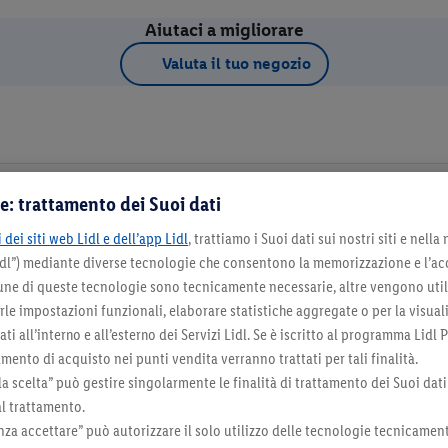
Aiutaci a migliorare
Valuta il tuo negozio
e: trattamento dei Suoi dati
 dei siti web Lidl e dell’app Lidl
, trattiamo i Suoi dati sui nostri siti e nella
Dettagli d
Lidl”) mediante diverse tecnologie che consentono la memorizzazione e l’ac
cune di queste tecnologie sono tecnicamente necessarie, altre vengono util
irle impostazioni funzionali, elaborare statistiche aggregate o per la visua
na come negozio preferito
ti all’interno e all’esterno dei Servizi Lidl. Se è iscritto al programma Lidl P
mento di acquisto nei punti vendita verranno trattati per tali finalità.
la scelta” può gestire singolarmente le finalità di trattamento dei Suoi dati
al trattamento.
za accettare” può autorizzare il solo utilizzo delle tecnologie tecnicamen
Seleziona come negozio preferito