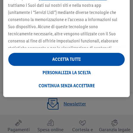
Seleziona come negozio
Sele
trattiamo i Suoi dati sui nostri siti e nella nostra app
preferito
(unitamente i “Servizi Lidl”) mediante diverse tecnologie che
consentono la memorizzazione e l’accesso a informazioni sul
Suo dispositivo. Alcune di queste tecnologie sono
tecnicamente necessarie, altre vengono utilizzate con il Suo
consenso al fine di offrirle impostazioni funzionali, elaborare
Seleziona come negozio preferito
statistiche aggregate o per la visualizzazione di contenuti
pubblicitari personalizzati all’interno e all’esterno dei Servizi
ACCETTA TUTTI
Lidl. Se è iscritto al programma Lidl Plus, anche i dati relativi al
Suo comportamento di acquisto nei punti vendita verranno
PERSONALIZZA LA SCELTA
trattati per tali finalità.
Alla voce “Personalizza la scelta” può gestire singolarmente le
CONTINUA SENZA ACCETTARE
finalità di trattamento dei Suoi dati e consultare ulteriori
informazioni in merito al trattamento.
Newsletter
Cliccando “Continua senza accettare” può autorizzare il solo
utilizzo delle tecnologie tecnicamente necessarie. Cliccando
“Accetta”, acconsente a tutti i trattamenti per tutte le finalità
sopra indicate. Ulteriori informazioni, comprese quelle relative
Pagamenti
Spesa online
Cortesia e
Garanzia legale