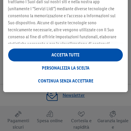
preferito
trattiamo i Suoi dati sui nostri siti e nella nostra app
(unitamente i “Servizi Lidl”) mediante diverse tecnologie che
consentono la memorizzazione e l’accesso a informazioni sul
Suo dispositivo. Alcune di queste tecnologie sono
tecnicamente necessarie, altre vengono utilizzate con il Suo
Seleziona come negozio preferito
consenso al fine di offrirle impostazioni funzionali, elaborare
statistiche aggregate o per la visualizzazione di contenuti
pubblicitari personalizzati all’interno e all’esterno dei Servizi
ACCETTA TUTTI
Lidl. Se è iscritto al programma Lidl Plus, anche i dati relativi al
Suo comportamento di acquisto nei punti vendita verranno
PERSONALIZZA LA SCELTA
trattati per tali finalità.
Alla voce “Personalizza la scelta” può gestire singolarmente le
CONTINUA SENZA ACCETTARE
finalità di trattamento dei Suoi dati e consultare ulteriori
informazioni in merito al trattamento.
Newsletter
Cliccando “Continua senza accettare” può autorizzare il solo
utilizzo delle tecnologie tecnicamente necessarie. Cliccando
“Accetta”, acconsente a tutti i trattamenti per tutte le finalità
Pagamenti
Spesa online
Cortesia e
Garanzia legale
sopra indicate. Ulteriori informazioni, comprese quelle relative
sicuri
rapidità
e
al periodo di conservazione dei dati e al Suo diritto di revocare