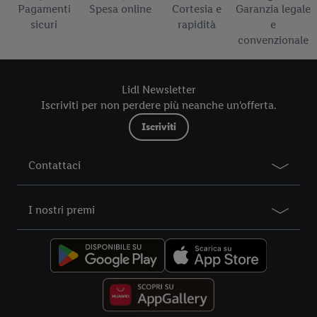
Pagamenti
Spesa online
Cortesia e
Garanzia legale
al periodo di conservazione dei dati e al Suo diritto di revocare
sicuri
rapidità
e
il consenso prestato in qualsiasi momento con effetto per il
convenzionale
futuro, sono disponibili nella nostra
informativa privacy
.
Le
nostre informazioni legali sono consultabili qui.
Lidl Newsletter
Iscriviti per non perdere più neanche un'offerta.
Iscriviti
Contattaci
I nostri premi