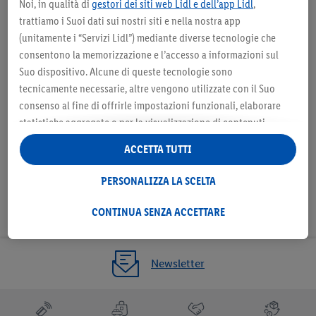
Noi, in qualità di
gestori dei siti web Lidl e dell’app Lidl
,
trattiamo i Suoi dati sui nostri siti e nella nostra app
Seleziona come negozio
Sele
preferito
(unitamente i “Servizi Lidl”) mediante diverse tecnologie che
consentono la memorizzazione e l’accesso a informazioni sul
Suo dispositivo. Alcune di queste tecnologie sono
tecnicamente necessarie, altre vengono utilizzate con il Suo
consenso al fine di offrirle impostazioni funzionali, elaborare
Seleziona come negozio preferito
statistiche aggregate o per la visualizzazione di contenuti
pubblicitari personalizzati all’interno e all’esterno dei Servizi
ACCETTA TUTTI
Lidl. Se è iscritto al programma Lidl Plus, anche i dati relativi al
Suo comportamento di acquisto nei punti vendita verranno
PERSONALIZZA LA SCELTA
trattati per tali finalità.
Alla voce “Personalizza la scelta” può gestire singolarmente le
CONTINUA SENZA ACCETTARE
finalità di trattamento dei Suoi dati e consultare ulteriori
informazioni in merito al trattamento.
Cliccando “Continua senza accettare” può autorizzare il solo
Newsletter
utilizzo delle tecnologie tecnicamente necessarie. Cliccando
“Accetta”, acconsente a tutti i trattamenti per tutte le finalità
sopra indicate. Ulteriori informazioni, comprese quelle relative