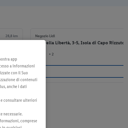
28,8 km
Negozio Lidl
Via Della Libertà, 3-5, Isola di Capo Rizzuto 
+ 2
el negozio
 nostra app
cesso a informazioni
izzate con il Suo
lizzazione di contenuti
lus, anche i dati
 e consultare ulteriori
te necessarie.
 informazioni, comprese
o in qualsiasi