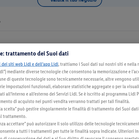
A
e: trattamento dei Suoi dati
Dettagli d
 dei siti web Lidl e dell’app Lidl
, trattiamo i Suoi dati sui nostri siti e nella
Lidl”) mediante diverse tecnologie che consentono la memorizzazione e l’ac
na come negozio preferito
cune di queste tecnologie sono tecnicamente necessarie, altre vengono util
irle impostazioni funzionali, elaborare statistiche aggregate o per la visua
ti all’interno e all’esterno dei Servizi Lidl. Se è iscritto al programma Lidl P
mento di acquisto nei punti vendita verranno trattati per tali finalità.
la scelta” può gestire singolarmente le finalità di trattamento dei Suoi dati
Seleziona come negozio preferito
al trattamento.
za accettare” può autorizzare il solo utilizzo delle tecnologie tecnicamen
onsente a tutti i trattamenti per tutte le finalità sopra indicate. Ulteriori
do di conservazione dei dati e al Suo diritto di revocare il consenso prestat