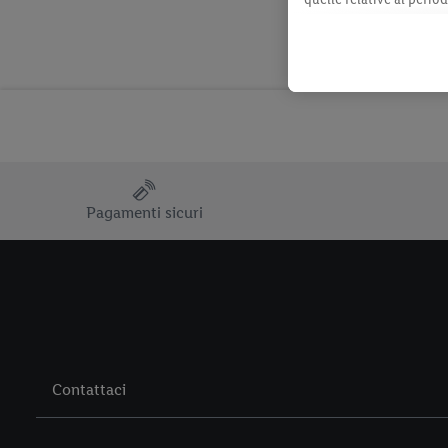
momento con effetto per
consultabili qui.
Pagamenti sicuri
Contattaci