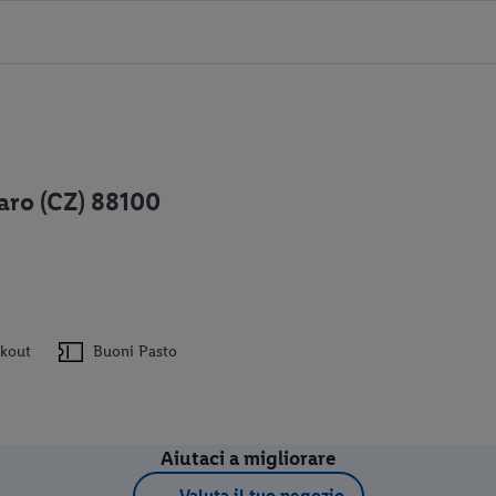
aro (CZ) 88100
ckout
Buoni Pasto
Aiutaci a migliorare
Valuta il tuo negozio