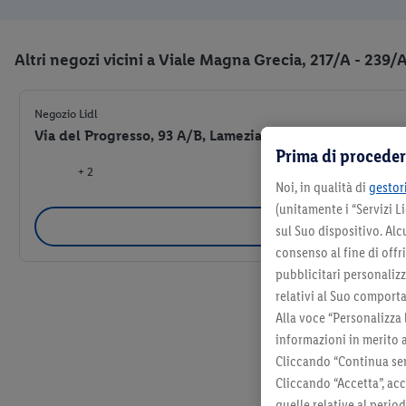
Altri negozi vicini a Viale Magna Grecia, 217/A - 239/
Negozio Lidl
Via del Progresso, 93 A/B, Lamezia Terme (CZ) 88046
Prima di proceder
+ 2
Noi, in qualità di
gestori
(unitamente i “Servizi 
Selezio
sul Suo dispositivo. Al
consenso al fine di offr
pubblicitari personalizza
relativi al Suo comporta
Alla voce “Personalizza 
informazioni in merito 
Cliccando “Continua sen
Cliccando “Accetta”, acc
quelle relative al perio