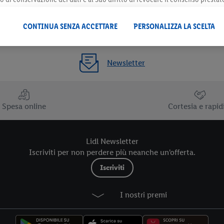
 il futuro, sono disponibili nella nostra
informativa privacy
.
Le nostre inf
CONTINUA SENZA ACCETTARE
PERSONALIZZA LA SCELTA
Newsletter
Spesa online
Cortesia e rapid
Lidl Newsletter
Iscriviti per non perdere più neanche un'offerta.
Iscriviti
I nostri premi