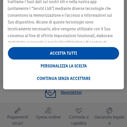
preferito
trattiamo i Suoi dati sui nostri siti e nella nostra app
(unitamente i “Servizi Lidl”) mediante diverse tecnologie che
consentono la memorizzazione e l’accesso a informazioni sul
Suo dispositivo. Alcune di queste tecnologie sono
tecnicamente necessarie, altre vengono utilizzate con il Suo
Seleziona come negozio preferito
consenso al fine di offrirle impostazioni funzionali, elaborare
statistiche aggregate o per la visualizzazione di contenuti
pubblicitari personalizzati all’interno e all’esterno dei Servizi
ACCETTA TUTTI
Lidl. Se è iscritto al programma Lidl Plus, anche i dati relativi al
Suo comportamento di acquisto nei punti vendita verranno
PERSONALIZZA LA SCELTA
trattati per tali finalità.
Alla voce “Personalizza la scelta” può gestire singolarmente le
CONTINUA SENZA ACCETTARE
finalità di trattamento dei Suoi dati e consultare ulteriori
informazioni in merito al trattamento.
Newsletter
Cliccando “Continua senza accettare” può autorizzare il solo
utilizzo delle tecnologie tecnicamente necessarie. Cliccando
“Accetta”, acconsente a tutti i trattamenti per tutte le finalità
Pagamenti
Spesa online
Cortesia e
Garanzia legale
sopra indicate. Ulteriori informazioni, comprese quelle relative
sicuri
rapidità
e
al periodo di conservazione dei dati e al Suo diritto di revocare