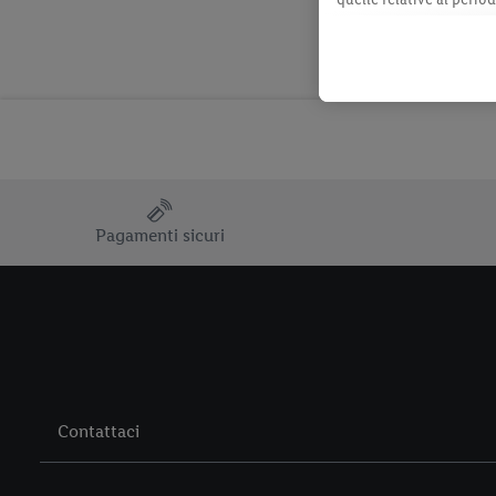
momento con effetto per
consultabili qui.
Pagamenti sicuri
Contattaci