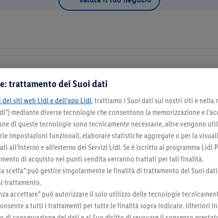
e: trattamento dei Suoi dati
Dettagli d
 dei siti web Lidl e dell’app Lidl
, trattiamo i Suoi dati sui nostri siti e nella
Lidl”) mediante diverse tecnologie che consentono la memorizzazione e l’ac
na come negozio preferito
cune di queste tecnologie sono tecnicamente necessarie, altre vengono util
irle impostazioni funzionali, elaborare statistiche aggregate o per la visua
ti all’interno e all’esterno dei Servizi Lidl. Se è iscritto al programma Lidl P
mento di acquisto nei punti vendita verranno trattati per tali finalità.
la scelta” può gestire singolarmente le finalità di trattamento dei Suoi dati
Seleziona come negozio preferito
al trattamento.
za accettare” può autorizzare il solo utilizzo delle tecnologie tecnicamen
onsente a tutti i trattamenti per tutte le finalità sopra indicate. Ulteriori
do di conservazione dei dati e al Suo diritto di revocare il consenso prestat