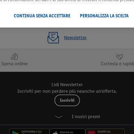
 il futuro, sono disponibili nella nostra
informativa privacy
.
Le nostre inf
CONTINUA SENZA ACCETTARE
PERSONALIZZA LA SCELTA
Newsletter
Spesa online
Cortesia e rapid
Lidl Newsletter
Iscriviti per non perdere più neanche un'offerta.
Iscriviti
I nostri premi