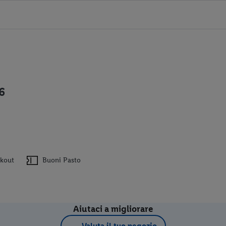
6
ckout
Buoni Pasto
Aiutaci a migliorare
Valuta il tuo negozio