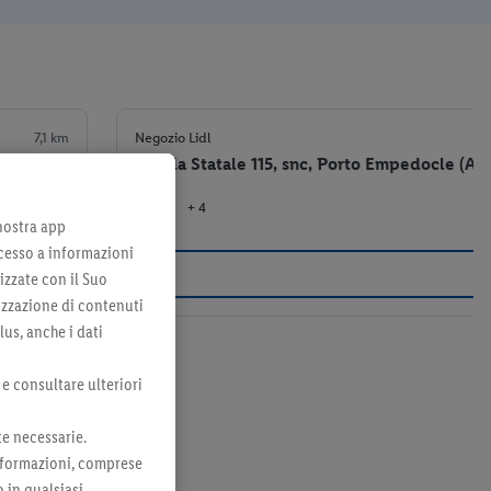
7,1 km
Negozio Lidl
Strada Statale 115, snc, Porto Empedocle (AG
+ 4
el negozio
 nostra app
cesso a informazioni
izzate con il Suo
lizzazione di contenuti
lus, anche i dati
 e consultare ulteriori
te necessarie.
 informazioni, comprese
o in qualsiasi