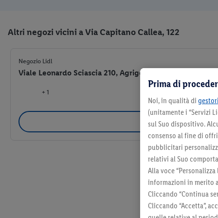
Altri negozi vicini a Via Capitano Callea, 122
Negozio Lidl
Viale Leonardo Sciascia 210, Agrigento (AG) 92100
Prima di proceder
+ 1
Noi, in qualità di
gestori
(unitamente i “Servizi 
Selezio
sul Suo dispositivo. Al
consenso al fine di offr
pubblicitari personalizza
relativi al Suo comporta
Alla voce “Personalizza 
informazioni in merito 
Cliccando “Continua sen
Cliccando “Accetta”, acc
quelle relative al perio