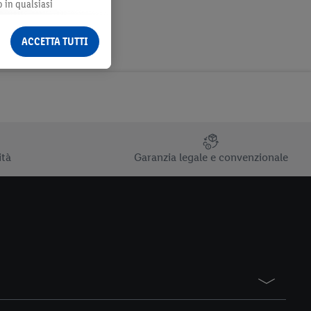
o in qualsiasi
ormazioni legali sono
ACCETTA TUTTI
ità
Garanzia legale e convenzionale