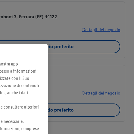
oboni 3, Ferrara (FE) 44122
Dettagli del negozio
Seleziona come negozio preferito
 nostra app
cesso a informazioni
izzate con il Suo
 Ferrara (FE) 44122
lizzazione di contenuti
lus, anche i dati
Dettagli del negozio
 e consultare ulteriori
Seleziona come negozio preferito
te necessarie.
 informazioni, comprese