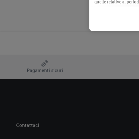
quelle relative al perio
momento con effetto per
consultabili qui.
Pagamenti sicuri
Contattaci