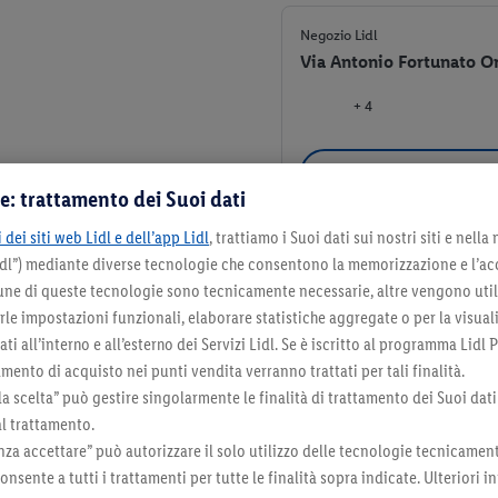
Negozio Lidl
Via Antonio Fortunato Or
+ 4
e: trattamento dei Suoi dati
 dei siti web Lidl e dell’app Lidl
, trattiamo i Suoi dati sui nostri siti e nella
Lidl”) mediante diverse tecnologie che consentono la memorizzazione e l’ac
Negozio Lidl
cune di queste tecnologie sono tecnicamente necessarie, altre vengono util
Via Gaetano Ungarelli 9,
irle impostazioni funzionali, elaborare statistiche aggregate o per la visua
ti all’interno e all’esterno dei Servizi Lidl. Se è iscritto al programma Lidl P
+ 6
mento di acquisto nei punti vendita verranno trattati per tali finalità.
la scelta” può gestire singolarmente le finalità di trattamento dei Suoi dati
al trattamento.
za accettare” può autorizzare il solo utilizzo delle tecnologie tecnicamen
onsente a tutti i trattamenti per tutte le finalità sopra indicate. Ulteriori