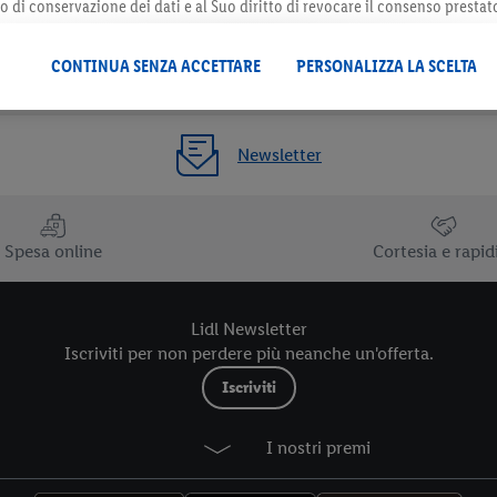
do di conservazione dei dati e al Suo diritto di revocare il consenso prestat
 il futuro, sono disponibili nella nostra
informativa privacy
.
Le nostre inf
CONTINUA SENZA ACCETTARE
PERSONALIZZA LA SCELTA
Newsletter
Spesa online
Cortesia e rapid
Lidl Newsletter
Iscriviti per non perdere più neanche un'offerta.
Iscriviti
I nostri premi