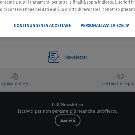
onsente a tutti i trattamenti per tutte le finalità sopra indicate. Ulteriori
do di conservazione dei dati e al Suo diritto di revocare il consenso prestat
 il futuro, sono disponibili nella nostra
informativa privacy
.
Le nostre inf
CONTINUA SENZA ACCETTARE
PERSONALIZZA LA SCELTA
Newsletter
Spesa online
Cortesia e rapid
Lidl Newsletter
Iscriviti per non perdere più neanche un'offerta.
Iscriviti