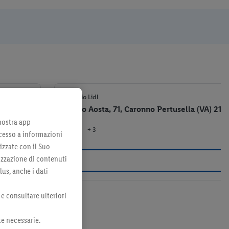
4,2 km
Negozio Lidl
Vicolo Aosta, 71, Caronno Pertusella (VA) 210
 nostra app
+ 3
el negozio
cesso a informazioni
izzate con il Suo
lizzazione di contenuti
lus, anche i dati
 e consultare ulteriori
te necessarie.