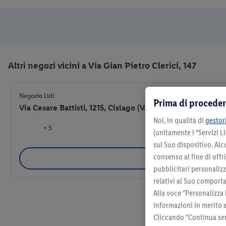
Altri negozi vicini a Via Gian Pietro Clerici, 147
Negozio Lidl
Prima di proceder
Via Cesare Battisti, 1215, Cislago (VA) 21040
Noi, in qualità di
gestori
+ 5
(unitamente i “Servizi 
sul Suo dispositivo. Al
consenso al fine di offr
Selezio
pubblicitari personalizza
relativi al Suo comporta
Alla voce “Personalizza 
informazioni in merito 
Cliccando “Continua sen