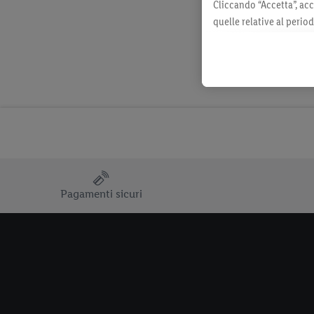
Cliccando “Accetta”, acc
quelle relative al perio
momento con effetto per
consultabili qui.
Pagamenti sicuri