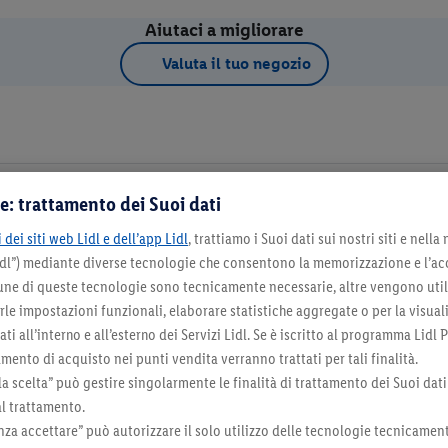
Aiutaci a migliorare
Valuta il tuo negozio
e: trattamento dei Suoi dati
 dei siti web Lidl e dell’app Lidl
, trattiamo i Suoi dati sui nostri siti e nella
Dettagli d
Lidl”) mediante diverse tecnologie che consentono la memorizzazione e l’ac
cune di queste tecnologie sono tecnicamente necessarie, altre vengono util
irle impostazioni funzionali, elaborare statistiche aggregate o per la visua
na come negozio preferito
ti all’interno e all’esterno dei Servizi Lidl. Se è iscritto al programma Lidl P
mento di acquisto nei punti vendita verranno trattati per tali finalità.
la scelta” può gestire singolarmente le finalità di trattamento dei Suoi dati
al trattamento.
za accettare” può autorizzare il solo utilizzo delle tecnologie tecnicamen
Seleziona come negozio preferito