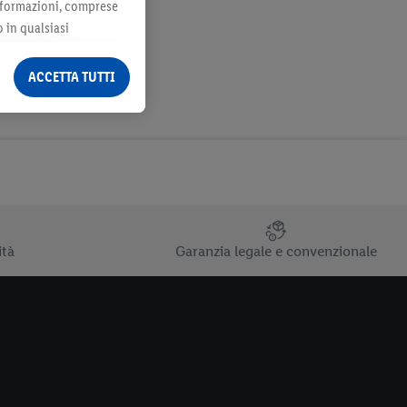
 informazioni, comprese
o in qualsiasi
ormazioni legali sono
ACCETTA TUTTI
ità
Garanzia legale e convenzionale