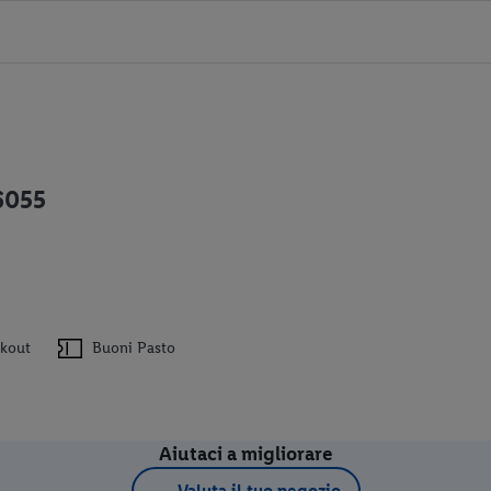
06055
ckout
Buoni Pasto
Aiutaci a migliorare
Valuta il tuo negozio