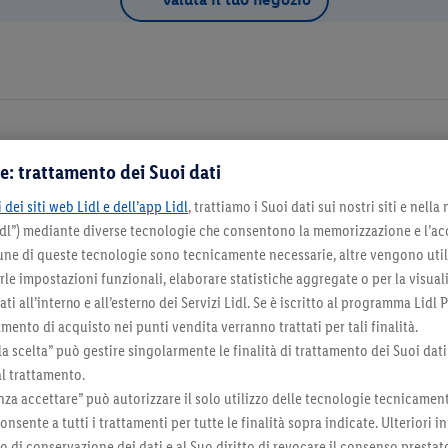
e: trattamento dei Suoi dati
Dettagli d
 dei siti web Lidl e dell’app Lidl
, trattiamo i Suoi dati sui nostri siti e nella
Lidl”) mediante diverse tecnologie che consentono la memorizzazione e l’ac
na come negozio preferito
cune di queste tecnologie sono tecnicamente necessarie, altre vengono util
irle impostazioni funzionali, elaborare statistiche aggregate o per la visua
ti all’interno e all’esterno dei Servizi Lidl. Se è iscritto al programma Lidl P
mento di acquisto nei punti vendita verranno trattati per tali finalità.
la scelta” può gestire singolarmente le finalità di trattamento dei Suoi dati
Seleziona come negozio preferito
al trattamento.
za accettare” può autorizzare il solo utilizzo delle tecnologie tecnicamen
onsente a tutti i trattamenti per tutte le finalità sopra indicate. Ulteriori
do di conservazione dei dati e al Suo diritto di revocare il consenso prestat