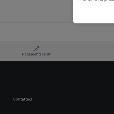
momento con effetto per
consultabili qui.
Pagamenti sicuri
Contattaci