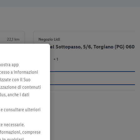
22,1 km
Negozio Lidl
Via del Sottopasso, 5/6, Torgiano (PG) 0608
+ 1
el negozio
 nostra app
cesso a informazioni
izzate con il Suo
lizzazione di contenuti
lus, anche i dati
 e consultare ulteriori
te necessarie.
 informazioni, comprese
o in qualsiasi