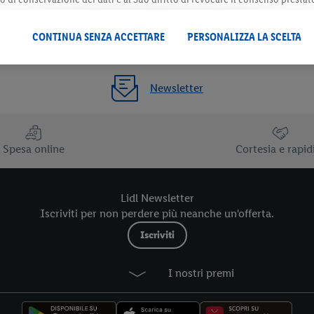
 il futuro, sono disponibili nella nostra
informativa privacy
.
Le nostre inf
CONTINUA SENZA ACCETTARE
PERSONALIZZA LA SCELTA
Newsletter
Spesa online
Cortesia e rapid
Lidl Newsletter
Iscriviti per non perdere più neanche un'offerta.
Iscriviti
I nostri premi