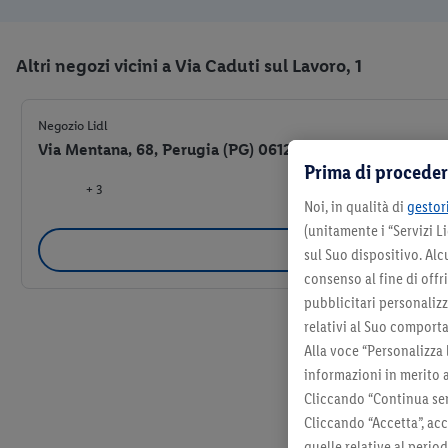
Altri negozi vicini a Via Caduti sul Lavoro, 1
Negozio Lidl
Via Mentana, 68, Perugia (PG) 06129
Prima di proceder
+ 3
Noi, in qualità di
gestori
(unitamente i “Servizi 
Selezio
sul Suo dispositivo. Al
consenso al fine di offr
pubblicitari personalizza
relativi al Suo comporta
Alla voce “Personalizza 
informazioni in merito 
Cliccando “Continua sen
Cliccando “Accetta”, acc
quelle relative al perio