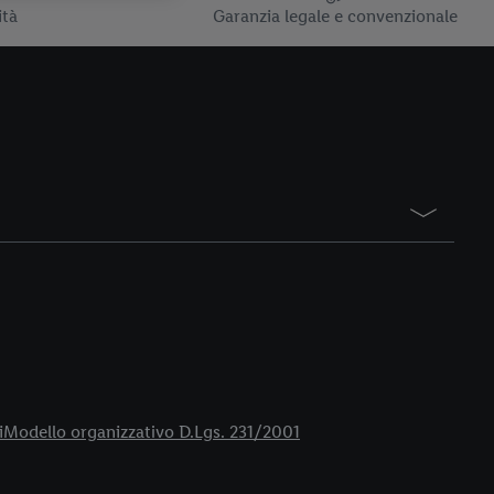
ità
Garanzia legale e convenzionale
i
Modello organizzativo D.Lgs. 231/2001