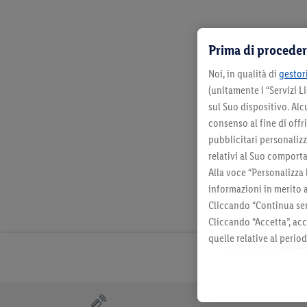
Prima di proceder
Noi, in qualità di
gestori
(unitamente i “Servizi 
sul Suo dispositivo. Al
consenso al fine di offr
pubblicitari personalizza
relativi al Suo comporta
Alla voce “Personalizza 
informazioni in merito 
Cliccando “Continua sen
Cliccando “Accetta”, acc
quelle relative al perio
momento con effetto per
consultabili qui.