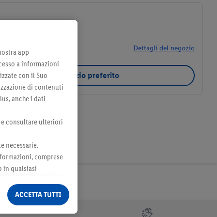
, Novara (NO) 28100
Dettagli del negozio
 nostra app
cesso a informazioni
izzate con il Suo
Seleziona come negozio preferito
lizzazione di contenuti
lus, anche i dati
 e consultare ulteriori
te necessarie.
 informazioni, comprese
o in qualsiasi
ormazioni legali sono
ACCETTA TUTTI