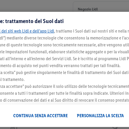
Negozio Lidl
Corso della Vittoria 107
e: trattamento dei Suoi dati
+ 5
 dei siti web Lidl e dell’app Lidl
, trattiamo i Suoi dati sui nostri siti e nella
Lidl”) mediante diverse tecnologie che consentono la memorizzazione e l’ac
cune di queste tecnologie sono tecnicamente necessarie, altre vengono util
irle impostazioni funzionali, elaborare statistiche aggregate o per la visua
ti all’interno e all’esterno dei Servizi Lidl. Se è iscritto al programma Lidl P
mento di acquisto nei punti vendita verranno trattati per tali finalità.
la scelta” può gestire singolarmente le finalità di trattamento dei Suoi dati
al trattamento.
za accettare” può autorizzare il solo utilizzo delle tecnologie tecnicamen
onsente a tutti i trattamenti per tutte le finalità sopra indicate. Ulteriori
do di conservazione dei dati e al Suo diritto di revocare il consenso prestat
 il futuro, sono disponibili nella nostra
informativa privacy
.
Le nostre inf
Newsletter
CONTINUA SENZA ACCETTARE
PERSONALIZZA LA SCELTA