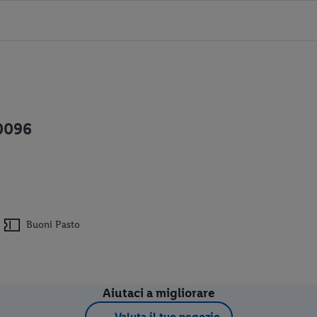
20096
Buoni Pasto
Aiutaci a migliorare
Valuta il tuo negozio