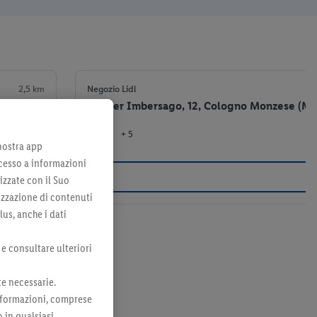
2,5 km
Negozio Lidl
Via per Imbersago, 12, Cologno Monzese (MI
+ 5
el negozio
 nostra app
cesso a informazioni
izzate con il Suo
lizzazione di contenuti
lus, anche i dati
 e consultare ulteriori
te necessarie.
 informazioni, comprese
o in qualsiasi