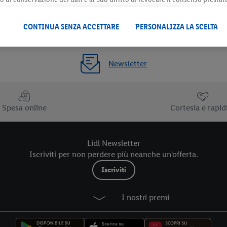
 il futuro, sono disponibili nella nostra
informativa privacy
.
Le nostre inf
CONTINUA SENZA ACCETTARE
PERSONALIZZA LA SCELTA
Newsletter
Spesa online
Cortesia e rapid
Lidl Newsletter
Iscriviti per non perdere più neanche un'offerta.
Iscriviti
I nostri premi