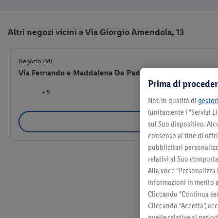
Altri negozi vicini a Via Giorgio Amendola, 13
Negozio Lidl
Via Fernando e Maddalena De Padova, 12, Vimodrone (M
Prima di proceder
+ 5
Noi, in qualità di
gestori
(unitamente i “Servizi 
Selezio
sul Suo dispositivo. Al
consenso al fine di offr
pubblicitari personalizza
relativi al Suo comporta
Alla voce “Personalizza 
informazioni in merito 
Cliccando “Continua sen
Cliccando “Accetta”, acc
quelle relative al perio