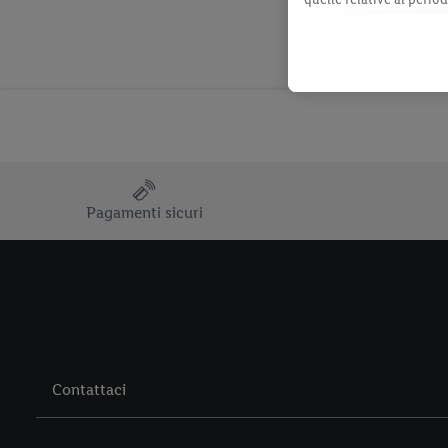
momento con effetto per
consultabili qui.
Pagamenti sicuri
Contattaci