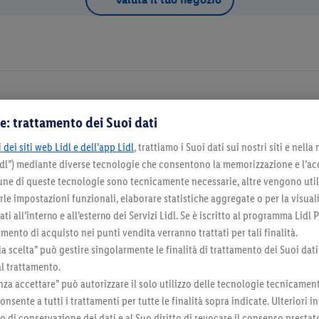
I) 20090
e: trattamento dei Suoi dati
Dettagli d
 dei siti web Lidl e dell’app Lidl
, trattiamo i Suoi dati sui nostri siti e nella
Lidl”) mediante diverse tecnologie che consentono la memorizzazione e l’ac
na come negozio preferito
cune di queste tecnologie sono tecnicamente necessarie, altre vengono util
irle impostazioni funzionali, elaborare statistiche aggregate o per la visua
ti all’interno e all’esterno dei Servizi Lidl. Se è iscritto al programma Lidl P
mento di acquisto nei punti vendita verranno trattati per tali finalità.
la scelta” può gestire singolarmente le finalità di trattamento dei Suoi dati
Seleziona come negozio preferito
al trattamento.
za accettare” può autorizzare il solo utilizzo delle tecnologie tecnicamen
onsente a tutti i trattamenti per tutte le finalità sopra indicate. Ulteriori
do di conservazione dei dati e al Suo diritto di revocare il consenso prestat