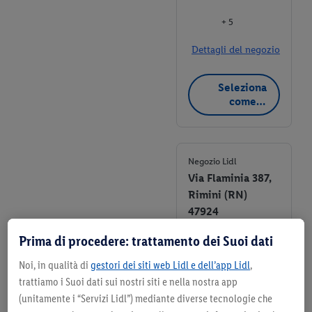
+ 5
Dettagli del negozio
Seleziona
come
negozio
preferito
Negozio Lidl
Via Flaminia 387,
Rimini (RN)
47924
Prima di procedere: trattamento dei Suoi dati
+ 5
Noi, in qualità di
gestori dei siti web Lidl e dell’app Lidl
,
Dettagli del negozio
trattiamo i Suoi dati sui nostri siti e nella nostra app
(unitamente i “Servizi Lidl”) mediante diverse tecnologie che
Seleziona