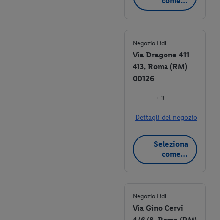
come
negozio
preferito
Negozio Lidl
Via Dragone 411-
413, Roma (RM)
00126
+ 3
Dettagli del negozio
Seleziona
come
negozio
preferito
Negozio Lidl
Via Gino Cervi
4/6/8, Roma (RM)