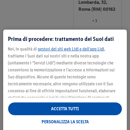
Lombarda, 32,
Roma (RM) 00162
+ 3
Dettagli del negozio
Prima di procedere: trattamento dei Suoi dati
Seleziona
Noi, in qualità di
gestori dei siti web Lidl e dell’app Lidl
,
come
trattiamo i Suoi dati sui nostri siti e nella nostra app
negozio
(unitamente i “Servizi Lidl”) mediante diverse tecnologie che
preferito
consentono la memorizzazione e l’accesso a informazioni sul
Suo dispositivo. Alcune di queste tecnologie sono
Negozio Lidl
tecnicamente necessarie, altre vengono utilizzate con il Suo
Via Ambiveri, snc
consenso al fine di offrirle impostazioni funzionali, elaborare
1528, Roma (RM)
statistiche aggregate o per la visualizzazione di contenuti
00173
pubblicitari personalizzati all’interno e all’esterno dei Servizi
ACCETTA TUTTI
Lidl. Se è iscritto al programma Lidl Plus, anche i dati relativi al
+ 3
Suo comportamento di acquisto nei punti vendita verranno
PERSONALIZZA LA SCELTA
Dettagli del negozio
trattati per tali finalità.