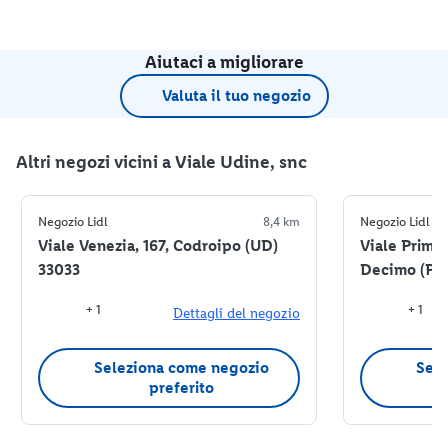
Aiutaci a migliorare
Valuta il tuo negozio
Altri negozi vicini a Viale Udine, snc
Negozio Lidl
8,4 km
Negozio Lidl
Viale Venezia, 167, Codroipo (UD)
Viale Primo
33033
Decimo (PN
+ 1
+ 1
Dettagli del negozio
Seleziona come negozio
Sele
preferito