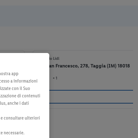
2,4 km
Negozio Lidl
Via San Francesco, 278, Taggia (IM) 18018
 nostra app
+ 1
el negozio
cesso a informazioni
izzate con il Suo
lizzazione di contenuti
lus, anche i dati
 e consultare ulteriori
te necessarie.