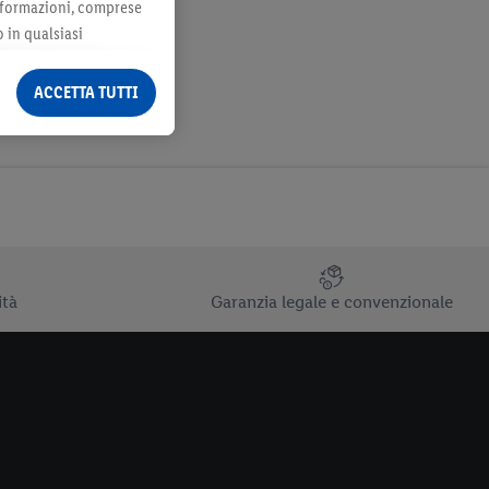
 informazioni, comprese
o in qualsiasi
ormazioni legali sono
ACCETTA TUTTI
ità
Garanzia legale e convenzionale