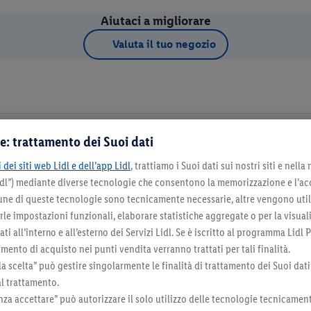
Aiutaci a migliorare
Valuta il tuo negozio
e: trattamento dei Suoi dati
 dei siti web Lidl e dell’app Lidl
, trattiamo i Suoi dati sui nostri siti e nella
Dettagli d
Lidl”) mediante diverse tecnologie che consentono la memorizzazione e l’ac
cune di queste tecnologie sono tecnicamente necessarie, altre vengono util
irle impostazioni funzionali, elaborare statistiche aggregate o per la visua
na come negozio preferito
ti all’interno e all’esterno dei Servizi Lidl. Se è iscritto al programma Lidl P
mento di acquisto nei punti vendita verranno trattati per tali finalità.
la scelta” può gestire singolarmente le finalità di trattamento dei Suoi dati
al trattamento.
za accettare” può autorizzare il solo utilizzo delle tecnologie tecnicamen
Seleziona come negozio preferito