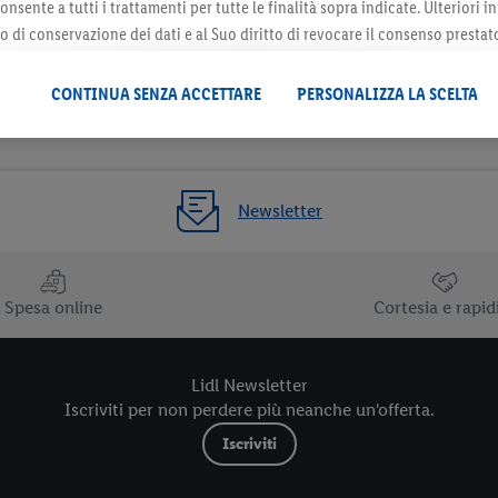
onsente a tutti i trattamenti per tutte le finalità sopra indicate. Ulteriori
do di conservazione dei dati e al Suo diritto di revocare il consenso prestat
 il futuro, sono disponibili nella nostra
informativa privacy
.
Le nostre inf
CONTINUA SENZA ACCETTARE
PERSONALIZZA LA SCELTA
Newsletter
Spesa online
Cortesia e rapid
Lidl Newsletter
Iscriviti per non perdere più neanche un'offerta.
Iscriviti