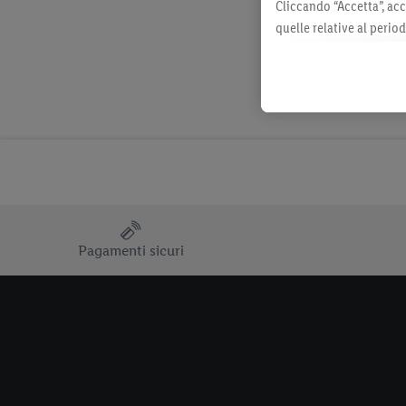
Cliccando “Accetta”, acc
quelle relative al perio
momento con effetto per
consultabili qui.
Pagamenti sicuri