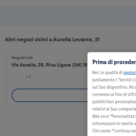
Altri negozi vicini a Aurelia Levante, 31
Negozio Lidl
Prima di proceder
Via Aurelia, 28, Riva Ligure (IM) 18015
Noi, in qualità di
gestori
+ 1
(unitamente i “Servizi 
sul Suo dispositivo. Al
consenso al fine di offr
Selezio
pubblicitari personalizza
relativi al Suo comporta
Alla voce “Personalizza 
informazioni in merito 
Cliccando “Continua sen