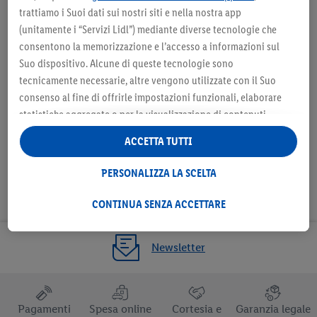
Seleziona come negozio
Sele
trattiamo i Suoi dati sui nostri siti e nella nostra app
preferito
(unitamente i “Servizi Lidl”) mediante diverse tecnologie che
consentono la memorizzazione e l’accesso a informazioni sul
Suo dispositivo. Alcune di queste tecnologie sono
tecnicamente necessarie, altre vengono utilizzate con il Suo
consenso al fine di offrirle impostazioni funzionali, elaborare
Seleziona come negozio preferito
statistiche aggregate o per la visualizzazione di contenuti
pubblicitari personalizzati all’interno e all’esterno dei Servizi
ACCETTA TUTTI
Lidl. Se è iscritto al programma Lidl Plus, anche i dati relativi al
Suo comportamento di acquisto nei punti vendita verranno
PERSONALIZZA LA SCELTA
trattati per tali finalità.
Alla voce “Personalizza la scelta” può gestire singolarmente le
CONTINUA SENZA ACCETTARE
finalità di trattamento dei Suoi dati e consultare ulteriori
informazioni in merito al trattamento.
Newsletter
Cliccando “Continua senza accettare” può autorizzare il solo
utilizzo delle tecnologie tecnicamente necessarie. Cliccando
“Accetta”, acconsente a tutti i trattamenti per tutte le finalità
sopra indicate. Ulteriori informazioni, comprese quelle relative
Pagamenti
Spesa online
Cortesia e
Garanzia legale