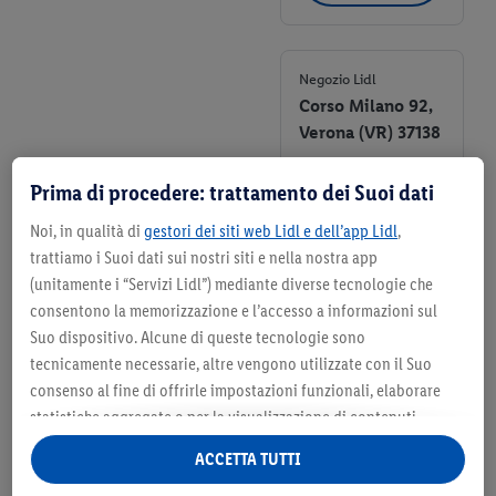
negozio
preferito
Negozio Lidl
Corso Milano 92,
Verona (VR) 37138
+ 3
Prima di procedere: trattamento dei Suoi dati
Dettagli del negozio
Noi, in qualità di
gestori dei siti web Lidl e dell’app Lidl
,
trattiamo i Suoi dati sui nostri siti e nella nostra app
Seleziona
(unitamente i “Servizi Lidl”) mediante diverse tecnologie che
come
consentono la memorizzazione e l’accesso a informazioni sul
negozio
Suo dispositivo. Alcune di queste tecnologie sono
preferito
tecnicamente necessarie, altre vengono utilizzate con il Suo
consenso al fine di offrirle impostazioni funzionali, elaborare
Negozio Lidl
statistiche aggregate o per la visualizzazione di contenuti
Via Legnago 131,
pubblicitari personalizzati all’interno e all’esterno dei Servizi
Verona (VR) 37134
ACCETTA TUTTI
Lidl. Se è iscritto al programma Lidl Plus, anche i dati relativi al
+ 5