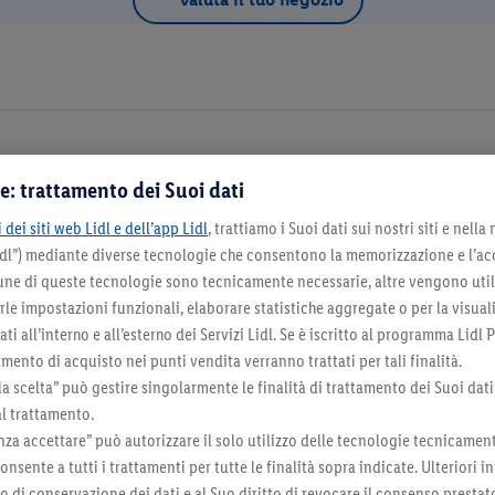
e: trattamento dei Suoi dati
Dettagli d
 dei siti web Lidl e dell’app Lidl
, trattiamo i Suoi dati sui nostri siti e nella
Lidl”) mediante diverse tecnologie che consentono la memorizzazione e l’ac
na come negozio preferito
cune di queste tecnologie sono tecnicamente necessarie, altre vengono util
irle impostazioni funzionali, elaborare statistiche aggregate o per la visua
ti all’interno e all’esterno dei Servizi Lidl. Se è iscritto al programma Lidl P
mento di acquisto nei punti vendita verranno trattati per tali finalità.
la scelta” può gestire singolarmente le finalità di trattamento dei Suoi dati
Seleziona come negozio preferito
al trattamento.
za accettare” può autorizzare il solo utilizzo delle tecnologie tecnicamen
onsente a tutti i trattamenti per tutte le finalità sopra indicate. Ulteriori
do di conservazione dei dati e al Suo diritto di revocare il consenso prestat