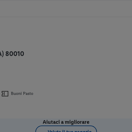
A) 80010
Buoni Pasto
Aiutaci a migliorare
Valuta il tuo negozio