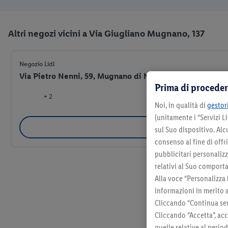
Altri negozi vicini a Via Giugliano Mugnano, 137
Negozio Lidl
Via Pietro Nenni, 59, Mugnano di Napoli (NA) 80018
Prima di proceder
+ 2
Noi, in qualità di
gestori
(unitamente i “Servizi 
Selezio
sul Suo dispositivo. Al
consenso al fine di offr
pubblicitari personalizza
relativi al Suo comporta
Alla voce “Personalizza 
informazioni in merito 
Cliccando “Continua sen
Cliccando “Accetta”, acc
quelle relative al perio