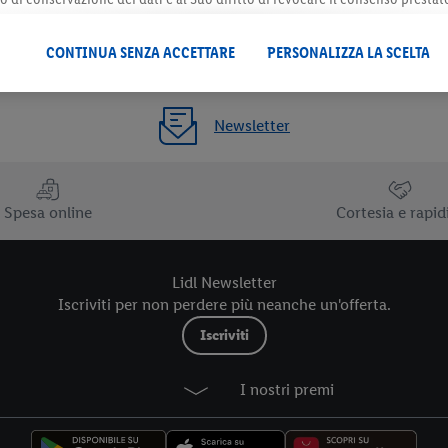
 il futuro, sono disponibili nella nostra
informativa privacy
.
Le nostre inf
CONTINUA SENZA ACCETTARE
PERSONALIZZA LA SCELTA
Newsletter
Spesa online
Cortesia e rapid
Lidl Newsletter
Iscriviti per non perdere più neanche un'offerta.
Iscriviti
I nostri premi