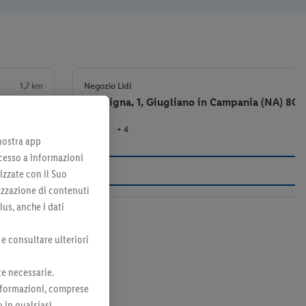
1,7 km
Negozio Lidl
Via Pigna, 1, Giugliano in Campania (NA) 800
+ 4
el negozio
 nostra app
cesso a informazioni
izzate con il Suo
lizzazione di contenuti
lus, anche i dati
 e consultare ulteriori
te necessarie.
 informazioni, comprese
o in qualsiasi