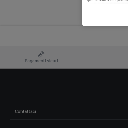
momento con effetto per
consultabili qui.
Pagamenti sicuri
Contattaci