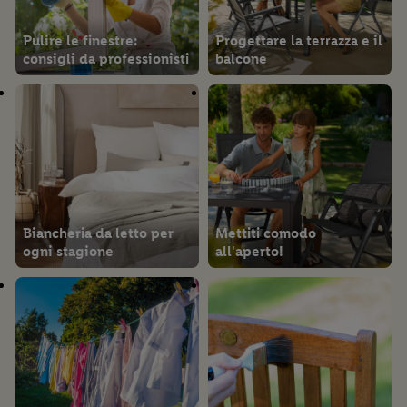
Pulire le finestre:
Progettare la terrazza e il
consigli da professionisti
balcone
Biancheria da letto per
Mettiti comodo
ogni stagione
all'aperto!