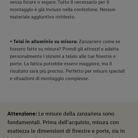
senza forare o segare. Tutto il necessario per il
utilizzo delle tecnologie tecnicamente necessarie. Cliccando
montaggio è già incluso nella confezione. Nessun
“Accetta”, acconsente a tutti i trattamenti per tutte le finalità
materiale aggiuntivo richiesto.
sopra indicate. Ulteriori informazioni, comprese quelle relative
al periodo di conservazione dei dati e al Suo diritto di revocare
il consenso prestato in qualsiasi momento con effetto per il
• Telai in alluminio su misura:
Zanzariere come se
futuro, sono disponibili nella nostra
informativa privacy
.
Le
fossero fatte su misura? Prendi gli attrezzi e adatta
nostre informazioni legali sono consultabili qui.
personalmente i sistemi a telaio alle tue finestre e
porte. La fatica potrebbe essere maggiore, ma il
risultato sarà più preciso. Perfetto per misure speciali
e situazioni di montaggio complesse.
Attenzione:
Le misure della zanzariera sono
fondamentali. Prima dell'acquisto, misura con
esattezza le dimensioni di finestre e porte, sia in