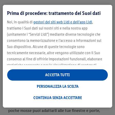
Prima di procedere: trattamento dei Suoi dati
Noi, in qualità di
gestori dei siti web Lidl e dell’app Lidl
,
trattiamo i Suoi dati sui nostri siti e nella nostra app
(unitamente i “Servizi Lidl”) mediante diverse tecnologie che
consentono la memorizzazione e l’accesso a informazioni sul
Suo dispositivo. Alcune di queste tecnologie sono
tecnicamente necessarie, altre vengono utilizzate con il Suo
consenso al fine di offrirle impostazioni funzionali, elaborare
statistiche aggregate o per la visualizzazione di contenuti
pubblicitari personalizzati all’interno e all’esterno dei Servizi
ACCETTA TUTTI
Lidl. Se è iscritto al programma Lidl Plus, anche i dati relativi al
Suo comportamento di acquisto nei punti vendita verranno
PERSONALIZZA LA SCELTA
trattati per tali finalità.
• Telai variabili in alluminio:
Cerchi una soluzione
Alla voce “Personalizza la scelta” può gestire singolarmente le
CONTINUA SENZA ACCETTARE
flessibile ma allo stesso tempo semplice? I telai
finalità di trattamento dei Suoi dati e consultare ulteriori
telescopici in alluminio fanno entrambe le cose. In
informazioni in merito al trattamento.
poche mosse puoi adattarli alle tue finestre e porte,
Cliccando “Continua senza accettare” può autorizzare il solo