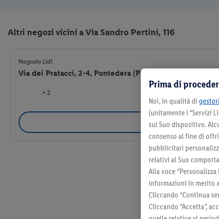
Altri negozi vicini a Via Sandro Pertini, 116
Negozio Lidl
Via dei Pratacci, 2-4, Pontedera (PI) 56025
Prima di proceder
+ 2
Noi, in qualità di
gestori
(unitamente i “Servizi 
Selezio
sul Suo dispositivo. Al
consenso al fine di offr
pubblicitari personalizza
relativi al Suo comporta
Alla voce “Personalizza 
informazioni in merito 
Cliccando “Continua sen
Cliccando “Accetta”, acc
quelle relative al perio