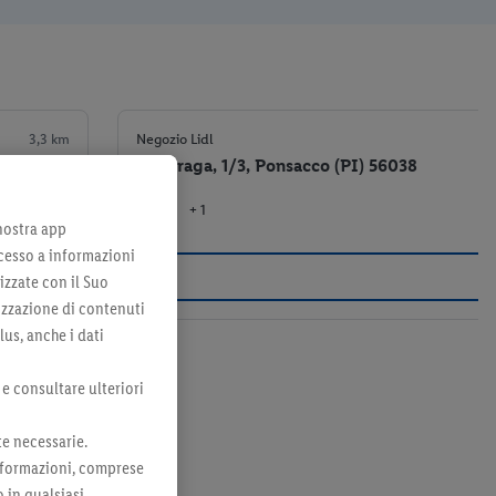
3,3 km
Negozio Lidl
Via Praga, 1/3, Ponsacco (PI) 56038
+ 1
el negozio
 nostra app
cesso a informazioni
izzate con il Suo
lizzazione di contenuti
lus, anche i dati
 e consultare ulteriori
te necessarie.
 informazioni, comprese
o in qualsiasi