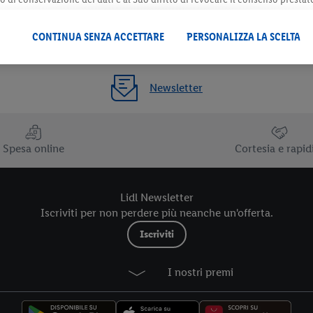
 il futuro, sono disponibili nella nostra
informativa privacy
.
Le nostre inf
CONTINUA SENZA ACCETTARE
PERSONALIZZA LA SCELTA
Newsletter
Spesa online
Cortesia e rapid
Lidl Newsletter
Iscriviti per non perdere più neanche un'offerta.
Iscriviti
I nostri premi