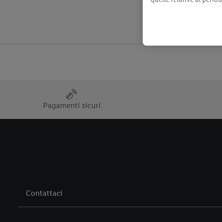
momento con effetto per
consultabili qui.
Pagamenti sicuri
Contattaci