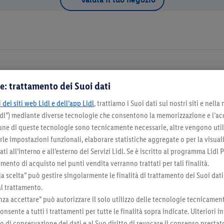
e: trattamento dei Suoi dati
Dettagli d
 dei siti web Lidl e dell’app Lidl
, trattiamo i Suoi dati sui nostri siti e nella
Lidl”) mediante diverse tecnologie che consentono la memorizzazione e l’ac
na come negozio preferito
cune di queste tecnologie sono tecnicamente necessarie, altre vengono util
irle impostazioni funzionali, elaborare statistiche aggregate o per la visua
ti all’interno e all’esterno dei Servizi Lidl. Se è iscritto al programma Lidl P
mento di acquisto nei punti vendita verranno trattati per tali finalità.
la scelta” può gestire singolarmente le finalità di trattamento dei Suoi dati
Seleziona come negozio preferito
al trattamento.
za accettare” può autorizzare il solo utilizzo delle tecnologie tecnicamen
onsente a tutti i trattamenti per tutte le finalità sopra indicate. Ulteriori
do di conservazione dei dati e al Suo diritto di revocare il consenso prestat