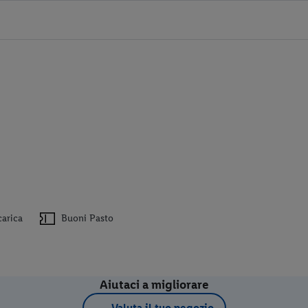
carica
Buoni Pasto
Aiutaci a migliorare
Valuta il tuo negozio