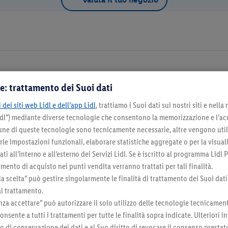
017
e: trattamento dei Suoi dati
Dettagli d
 dei siti web Lidl e dell’app Lidl
, trattiamo i Suoi dati sui nostri siti e nella
Lidl”) mediante diverse tecnologie che consentono la memorizzazione e l’ac
na come negozio preferito
cune di queste tecnologie sono tecnicamente necessarie, altre vengono util
irle impostazioni funzionali, elaborare statistiche aggregate o per la visua
ti all’interno e all’esterno dei Servizi Lidl. Se è iscritto al programma Lidl P
mento di acquisto nei punti vendita verranno trattati per tali finalità.
la scelta” può gestire singolarmente le finalità di trattamento dei Suoi dati
Seleziona come negozio preferito
al trattamento.
za accettare” può autorizzare il solo utilizzo delle tecnologie tecnicamen
onsente a tutti i trattamenti per tutte le finalità sopra indicate. Ulteriori
do di conservazione dei dati e al Suo diritto di revocare il consenso prestat