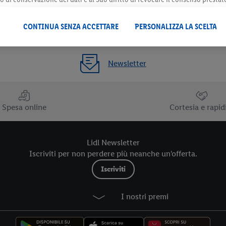
 il futuro, sono disponibili nella nostra
informativa privacy
.
Le nostre inf
CONTINUA SENZA ACCETTARE
PERSONALIZZA LA SCELTA
Newsletter
Spesa online
Cortesia e rapid
Lidl Newsletter
Iscriviti per non perdere più neanche un'offerta.
Iscriviti
I nostri premi