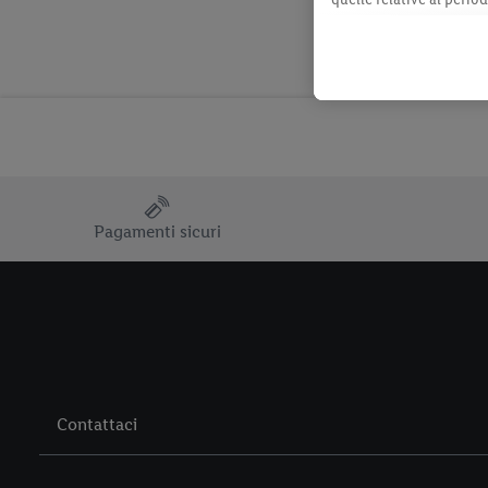
momento con effetto per
consultabili qui.
Pagamenti sicuri
Contattaci