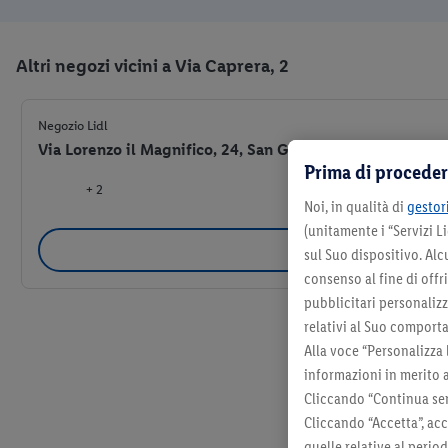
Altri negozi vicini a Via Caprera, 2
Negozio Lidl
Via Lorenzo il Magnifico, 24, San Giuliano Terme (PI) 56
Prima di proceder
+ 2
Noi, in qualità di
gestori
(unitamente i “Servizi 
Selezio
sul Suo dispositivo. Al
consenso al fine di offr
pubblicitari personalizza
relativi al Suo comporta
Alla voce “Personalizza 
informazioni in merito 
Cliccando “Continua sen
Cliccando “Accetta”, acc
quelle relative al perio