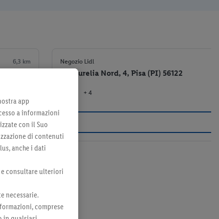
6,3 km
Negozio Lidl
Via Aurelia Nord, 4, Pisa (PI) 56122
+ 4
el negozio
 nostra app
cesso a informazioni
izzate con il Suo
lizzazione di contenuti
lus, anche i dati
 e consultare ulteriori
te necessarie.
 informazioni, comprese
o in qualsiasi