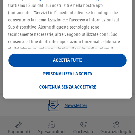
Seleziona come negozio
Sele
trattiamo i Suoi dati sui nostri siti e nella nostra app
preferito
(unitamente i “Servizi Lidl”) mediante diverse tecnologie che
consentono la memorizzazione e l’accesso a informazioni sul
Suo dispositivo. Alcune di queste tecnologie sono
tecnicamente necessarie, altre vengono utilizzate con il Suo
consenso al fine di offrirle impostazioni funzionali, elaborare
Seleziona come negozio preferito
statistiche aggregate o per la visualizzazione di contenuti
pubblicitari personalizzati all’interno e all’esterno dei Servizi
ACCETTA TUTTI
Lidl. Se è iscritto al programma Lidl Plus, anche i dati relativi al
Suo comportamento di acquisto nei punti vendita verranno
PERSONALIZZA LA SCELTA
trattati per tali finalità.
Alla voce “Personalizza la scelta” può gestire singolarmente le
CONTINUA SENZA ACCETTARE
finalità di trattamento dei Suoi dati e consultare ulteriori
informazioni in merito al trattamento.
Newsletter
Cliccando “Continua senza accettare” può autorizzare il solo
utilizzo delle tecnologie tecnicamente necessarie. Cliccando
“Accetta”, acconsente a tutti i trattamenti per tutte le finalità
sopra indicate. Ulteriori informazioni, comprese quelle relative
Pagamenti
Spesa online
Cortesia e
Garanzia legale