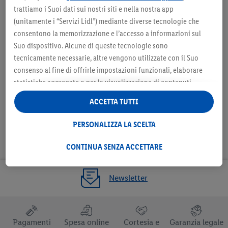
Seleziona come negozio
Sele
trattiamo i Suoi dati sui nostri siti e nella nostra app
preferito
(unitamente i “Servizi Lidl”) mediante diverse tecnologie che
consentono la memorizzazione e l’accesso a informazioni sul
Suo dispositivo. Alcune di queste tecnologie sono
tecnicamente necessarie, altre vengono utilizzate con il Suo
consenso al fine di offrirle impostazioni funzionali, elaborare
Seleziona come negozio preferito
statistiche aggregate o per la visualizzazione di contenuti
pubblicitari personalizzati all’interno e all’esterno dei Servizi
ACCETTA TUTTI
Lidl. Se è iscritto al programma Lidl Plus, anche i dati relativi al
Suo comportamento di acquisto nei punti vendita verranno
PERSONALIZZA LA SCELTA
trattati per tali finalità.
Alla voce “Personalizza la scelta” può gestire singolarmente le
CONTINUA SENZA ACCETTARE
finalità di trattamento dei Suoi dati e consultare ulteriori
informazioni in merito al trattamento.
Newsletter
Cliccando “Continua senza accettare” può autorizzare il solo
utilizzo delle tecnologie tecnicamente necessarie. Cliccando
“Accetta”, acconsente a tutti i trattamenti per tutte le finalità
sopra indicate. Ulteriori informazioni, comprese quelle relative
Pagamenti
Spesa online
Cortesia e
Garanzia legale