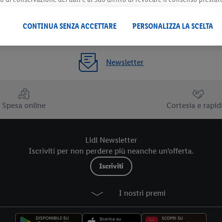
 il futuro, sono disponibili nella nostra
informativa privacy
.
Le nostre inf
CONTINUA SENZA ACCETTARE
PERSONALIZZA LA SCELTA
Newsletter
Spesa online
Cortesia e rapid
Lidl Newsletter
Iscriviti per non perdere più neanche un'offerta.
Iscriviti
I nostri premi