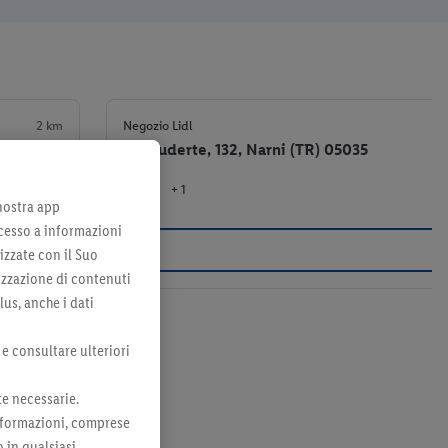
2 km
Negozio Lidl
Via Tuderte, 132, Narni (TR) 05035
+ 1
el negozio
 nostra app
cesso a informazioni
izzate con il Suo
lizzazione di contenuti
lus, anche i dati
 e consultare ulteriori
te necessarie.
 informazioni, comprese
o in qualsiasi