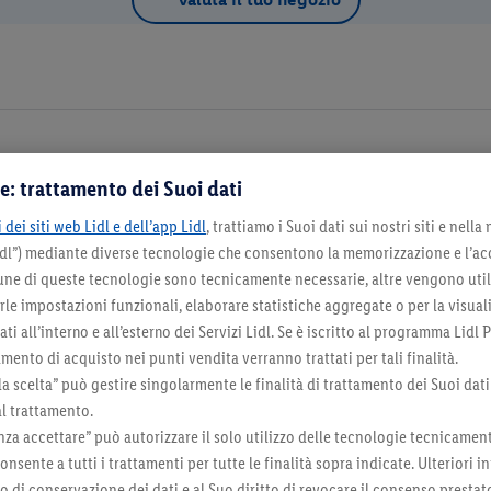
e: trattamento dei Suoi dati
Dettagli d
 dei siti web Lidl e dell’app Lidl
, trattiamo i Suoi dati sui nostri siti e nella
Lidl”) mediante diverse tecnologie che consentono la memorizzazione e l’ac
na come negozio preferito
cune di queste tecnologie sono tecnicamente necessarie, altre vengono util
irle impostazioni funzionali, elaborare statistiche aggregate o per la visua
ti all’interno e all’esterno dei Servizi Lidl. Se è iscritto al programma Lidl P
mento di acquisto nei punti vendita verranno trattati per tali finalità.
la scelta” può gestire singolarmente le finalità di trattamento dei Suoi dati
Seleziona come negozio preferito
al trattamento.
za accettare” può autorizzare il solo utilizzo delle tecnologie tecnicamen
onsente a tutti i trattamenti per tutte le finalità sopra indicate. Ulteriori
do di conservazione dei dati e al Suo diritto di revocare il consenso prestat