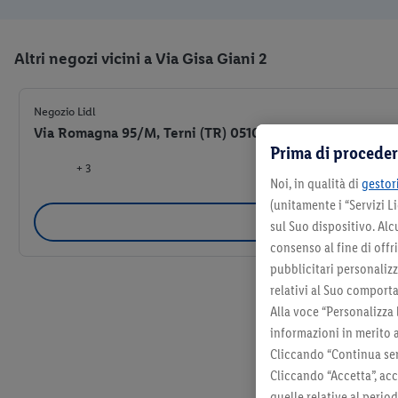
Altri negozi vicini a Via Gisa Giani 2
Negozio Lidl
Via Romagna 95/M, Terni (TR) 05100
Prima di proceder
+ 3
Noi, in qualità di
gestori
(unitamente i “Servizi 
Selezio
sul Suo dispositivo. Al
consenso al fine di offr
pubblicitari personalizza
relativi al Suo comporta
Alla voce “Personalizza 
informazioni in merito 
Cliccando “Continua sen
Cliccando “Accetta”, acc
quelle relative al perio