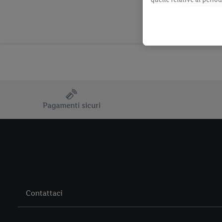
momento con effetto per
consultabili qui.
Pagamenti sicuri
Contattaci