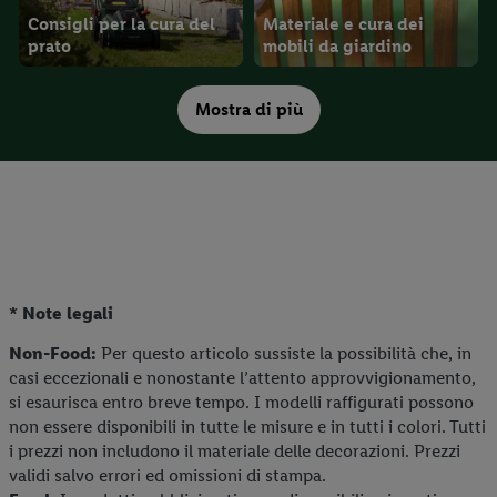
nostre informazioni legali sono consultabili qui.
Consigli per la cura del
Materiale e cura dei
prato
mobili da giardino
Mostra di più
Consigli per le piante da
giardino
* Note legali
Non-Food:
Per questo articolo sussiste la possibilità che, in
casi eccezionali e nonostante l’attento approvvigionamento,
si esaurisca entro breve tempo. I modelli raffigurati possono
non essere disponibili in tutte le misure e in tutti i colori. Tutti
i prezzi non includono il materiale delle decorazioni. Prezzi
validi salvo errori ed omissioni di stampa.