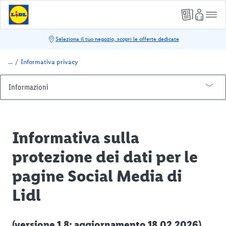
/
Informativa privacy
Informazioni
Assistenza Clienti e Garanzie
Concorsi e operazioni a premio
Informativa sulla
Spesa online
protezione dei dati per le
Carta regalo
pagine Social Media di
Sicurezza delle informazioni
Lidl
Informativa privacy
Informativa privacy clienti
(versione 1.8; aggiornamento 18.02.2026)