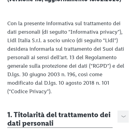
Cookie policy clienti
Informativa privacy social media
Con la presente informativa sul trattamento dei
Informativa privacy partner commerciali
dati personali (di seguito “Informativa privacy”),
Lidl Italia S.r.l. a socio unico (di seguito “Lidl”)
Informativa privacy Assistenza Clienti
desidera informarla sul trattamento dei Suoi dati
Informativa privacy survey Assistenza Clienti
personali ai sensi dell’art. 13 del Regolamento
Informativa privacy per gestione pratiche di sinistro
generale sulla protezione dei dati (“RGPD”) e del
D.lgs. 30 giugno 2003 n. 196, così come
Compliance e segnalazione di violazioni
modificato dal D.lgs. 10 agosto 2018 n. 101
Informazioni legali
Regole di condotta compliance
(“Codice Privacy”).
I nostri indirizzi
Informativa privacy segnalati
Ricerca punto vendita
Informativa privacy segnalanti
1. Titolarità del trattamento dei
dati personali
Fattura elettronica
Modello organizzativo D.Lgs. 231/2001
Lidl Size Calculator