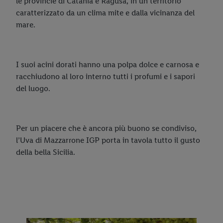
le provincie di Catania e Ragusa, in un territorio
Carota di Ispica IGP
caratterizzato da un clima mite e dalla vicinanza del
mare.
Nettarina di Romagna IGP
Firmato dagli agricoltori italiani
I suoi acini dorati hanno una polpa dolce e carnosa e
Frutta e Verdura - Firmato dagli Agricoltori Italiani
racchiudono al loro interno tutti i profumi e i sapori
Parole di Qualità - Italiamo
FDAI - Pesche Gialle
del luogo.
FDAI - Melanzane
FDAI - Pomodori Datterini
Per un piacere che è ancora più buono se condiviso,
l’Uva di Mazzarrone IGP porta in tavola tutto il gusto
FDAI - Arance Navel
della bella Sicilia.
FDAI - Arance Tarocco di Mongibello
FDAI - Clementine della piana di Sibari
FDAI - Limoni Fior di Zagara
FDAI - Avocado dell'Etna