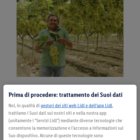
FDAI - Ciliegino di Capo Passero
FDAI - Patate degli Ausoni
FDAI - Nettarine della piana di Sibari
FDAI - Angurie di Terracina
FDAI - Melone
FDAI - Uva
FDAI - Uva Red Globe
Le parole di Salvatore Fisicaro, socio e responsabile
Prima di procedere: trattamento dei Suoi dati
commerciale dell’Azienda Colleroni, ci raccontano le
Noi, in qualità di
origini di un’azienda innovativa:
gestori dei siti web Lidl e dell’app Lidl
,
trattiamo i Suoi dati sui nostri siti e nella nostra app
(unitamente i “Servizi Lidl”) mediante diverse tecnologie che
consentono la memorizzazione e l’accesso a informazioni sul
“La nostra azienda è nata all’inizio degli anni ’90 a
Suo dispositivo. Alcune di queste tecnologie sono
Pedagaggi, in provincia di Siracusa, e da allora